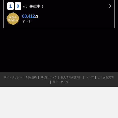
1
0
人が挑戦中！
88.412
点
現在の
最高得点
てぃむ
サイトポリシー
利用規約
商標について
個人情報保護方針
ヘルプ
よくある質問
サイトマップ
当サイトのすべての文章や画像などの無断転載・引用を禁じま
す。
Copyright XING INC.All Rights Reserved.