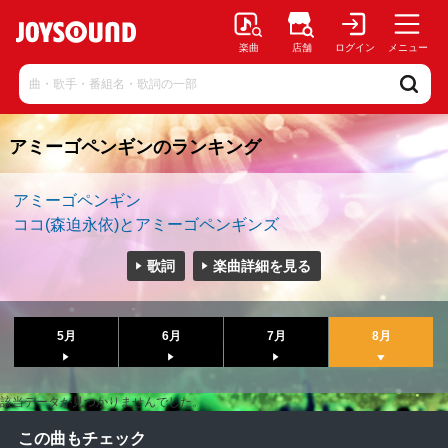
楽曲
店舗
ログイン
メニュー
アミーゴペンギンのランキング
アミーゴペンギン
ココ(森迫永依)とアミーゴペンギンズ
歌詞
楽曲詳細を見る
5月
6月
7月
8月
該当データが見つかりませんでした。
この曲もチェック