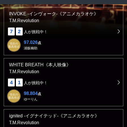
INVOKE -インヴォーク-《アニメカラオケ》
T.M.Revolution
7
2
人が挑戦中！
97.026
点
現在の
最高得点
浦飯幽助
WHITE BREATH《本人映像》
T.M.Revolution
4
1
人が挑戦中！
98.804
点
現在の
最高得点
ゆーりん
ignited -イグナイテッド-《アニメカラオケ》
T.M.Revolution