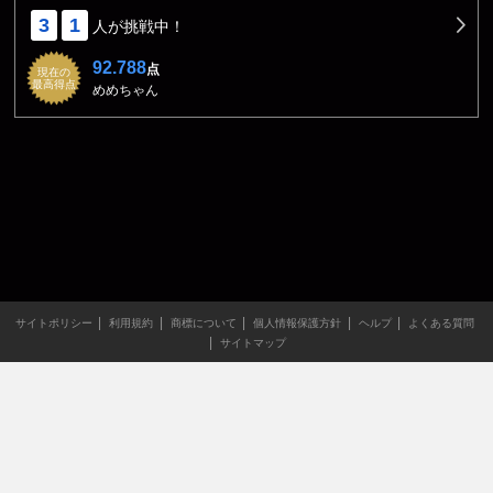
3
1
人が挑戦中！
92.788
点
現在の
最高得点
めめちゃん
サイトポリシー
利用規約
商標について
個人情報保護方針
ヘルプ
よくある質問
サイトマップ
当サイトのすべての文章や画像などの無断転載・引用を禁じま
す。
Copyright XING INC.All Rights Reserved.