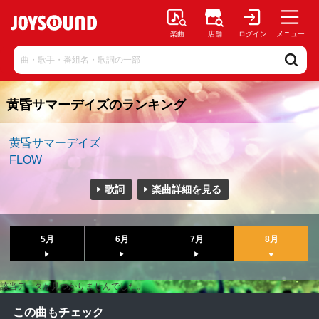
楽曲
店舗
ログイン
メニュー
黄昏サマーデイズのランキング
黄昏サマーデイズ
FLOW
歌詞
楽曲詳細を見る
5月
6月
7月
8月
該当データが見つかりませんでした。
この曲もチェック