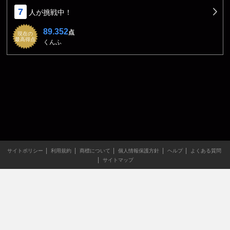
7
人が挑戦中！
89.352
点
現在の
最高得点
くんふ
サイトポリシー
利用規約
商標について
個人情報保護方針
ヘルプ
よくある質問
サイトマップ
当サイトのすべての文章や画像などの無断転載・引用を禁じま
す。
Copyright XING INC.All Rights Reserved.