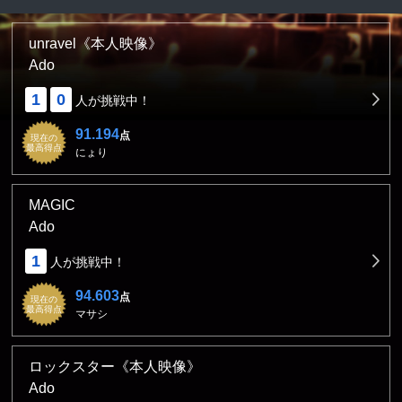
unravel《本人映像》
Ado
1
0
人が挑戦中！
91.194
点
現在の
最高得点
にょり
MAGIC
Ado
1
人が挑戦中！
94.603
点
現在の
最高得点
マサシ
ロックスター《本人映像》
Ado