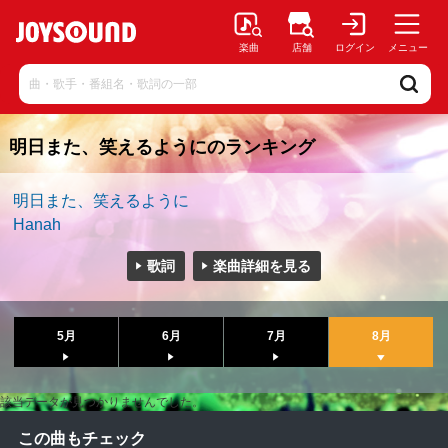
楽曲
店舗
ログイン
メニュー
明日また、笑えるようにのランキング
明日また、笑えるように
Hanah
歌詞
楽曲詳細を見る
5月
6月
7月
8月
該当データが見つかりませんでした。
この曲もチェック