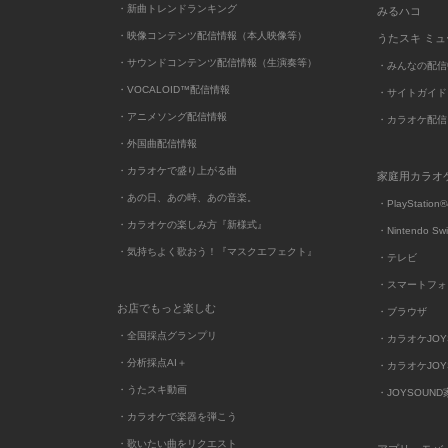
・新曲トレンドランキング
みるハコ
・映像コンテンツ配信情報（本人映像等）
うたスキ ミ
・サウンドコンテンツ配信情報（生演奏等）
・みんなの配信
・VOCALOID™配信情報
・サイトガイド
・アニメソング配信情報
・カラオケ配信
・外国曲配信情報
・カラオケで盛り上がる曲
家庭用カラオ
・あの日、あの時、あの音楽。
・PlayStation®
・カラオケの楽しみ方『新様式』
・Nintendo Sw
・気持ちよく歌おう！『マスクエフェクト』
・テレビ
・スマートフォ
お店でもっと楽しむ
・ブラウザ
・全国採点グランプリ
・カラオケJOYSO
・分析採点AI＋
・カラオケJOYSO
・うたスキ動画
・JOYSOUN
・カラオケで楽器を弾こう
・歌いたい曲をリクエスト