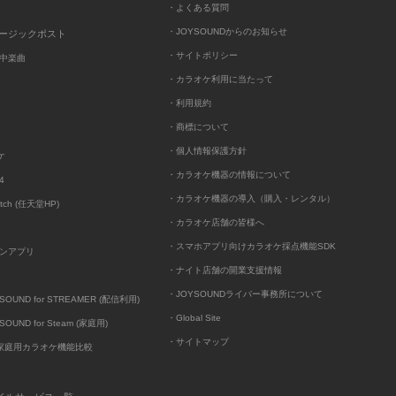
・よくある質問
・JOYSOUNDからのお知らせ
ュージックポスト
・サイトポリシー
中楽曲
・カラオケ利用に当たって
・利用規約
・商標について
・個人情報保護方針
ケ
・カラオケ機器の情報について
4
・カラオケ機器の導入（購入・レンタル）
itch (任天堂HP)
・カラオケ店舗の皆様へ
・スマホアプリ向けカラオケ採点機能SDK
ンアプリ
・ナイト店舗の開業支援情報
・JOYSOUNDライバー事務所について
UND for STREAMER (配信利用)
・Global Site
UND for Steam (家庭用)
・サイトマップ
D家庭用カラオケ機能比較