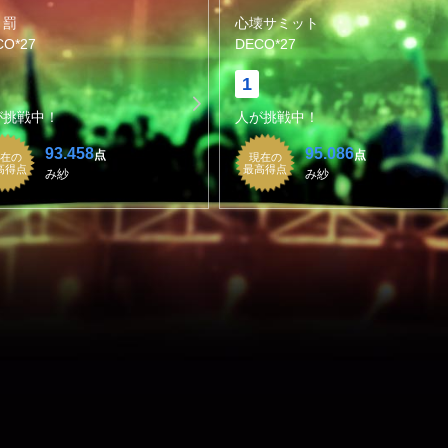
と罰
心壊サミット
CO*27
DECO*27
1
が挑戦中！
人が挑戦中！
93.458
95.086
点
点
在の
現在の
高得点
最高得点
み紗
み紗