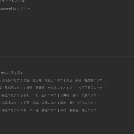
イルサービス一覧
wered by ナタリー
アからお店を探す
・大久保エリア
渋谷・恵比寿・代官山エリア
銀座・新橋・有楽町エリア
場・早稲田エリア
神田・秋葉原・水道橋エリア
立川・八王子周辺エリア
日暮里エリア
浜松町・田町・品川エリア
大井町・蒲田・大森エリア
・武蔵境エリア
町田・稲城・多摩エリア
調布・府中・狛江エリア
・小岩エリア
中野・高円寺・荻窪エリア
原宿・表参道・青山エリア