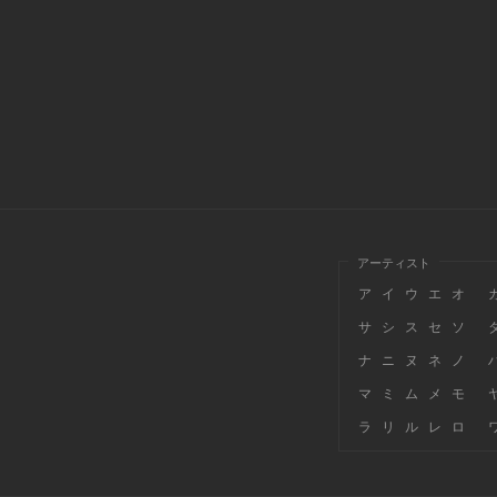
アーティスト
ア
イ
ウ
エ
オ
サ
シ
ス
セ
ソ
ナ
ニ
ヌ
ネ
ノ
マ
ミ
ム
メ
モ
ラ
リ
ル
レ
ロ