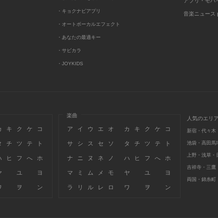
アプリ・モバ
・キョクナビアプリ
音楽ニュース po
・オートボーカルエフェクト
・あなたの最適キー
・サビカラ
・JOYKIDS
楽曲
人気のエリ
カ
キ
ク
ケ
コ
ア
イ
ウ
エ
オ
カ
キ
ク
ケ
コ
新宿・代々木
タ
チ
ツ
テ
ト
サ
シ
ス
セ
ソ
タ
チ
ツ
テ
ト
池袋・高田馬
上野・浅草・
ハ
ヒ
フ
へ
ホ
ナ
ニ
ヌ
ネ
ノ
ハ
ヒ
フ
へ
ホ
吉祥寺・三鷹
ヤ
ユ
ヨ
マ
ミ
ム
メ
モ
ヤ
ユ
ヨ
両国・錦糸町
ワ
ヲ
ン
ラ
リ
ル
レ
ロ
ワ
ヲ
ン