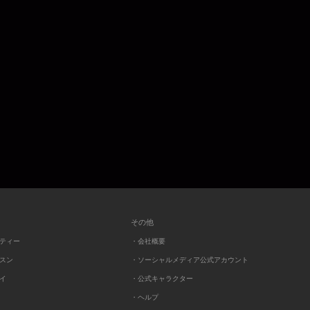
その他
ーティー
・会社概要
ッスン
・ソーシャルメディア公式アカウント
レイ
・公式キャラクター
・ヘルプ