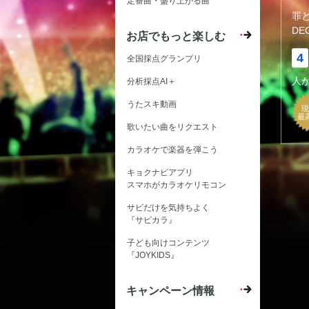
定番曲・盛り上がる曲
罪
DE
お店でもっと楽しむ
4
全国採点グランプリ
人
分析採点AI＋
うたスキ動画
現
最
歌いたい曲をリクエスト
カラオケで楽器を弾こう
キョクナビアプリ
スマホがカラオケリモコン
サビだけを気持ちよく
『サビカラ』
子ども向けコンテンツ
『JOYKIDS』
キャンペーン情報