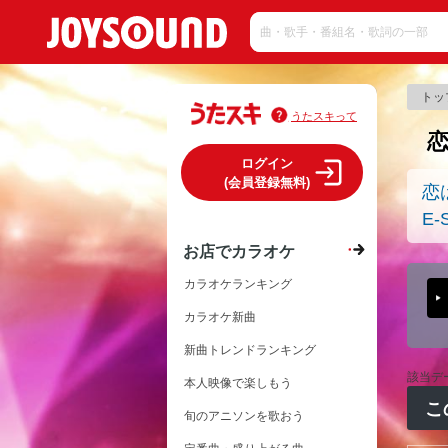
トッ
うたスキって
ログイン
(会員登録無料)
恋
E-
お店でカラオケ
カラオケランキング
カラオケ新曲
新曲トレンドランキング
該当デ
本人映像で楽しもう
こ
旬のアニソンを歌おう