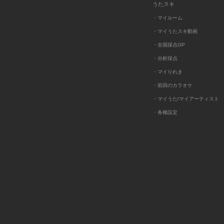
うたスキ
・マイルーム
・マイうたスキ動画
・全国採点GP
・分析採点
・マイりれき
・前回のカラオケ
・マイうた/マイアーティスト
・各種設定