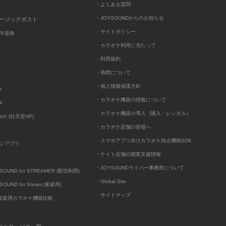
・よくある質問
・JOYSOUNDからのお知らせ
ュージックポスト
・サイトポリシー
中楽曲
・カラオケ利用に当たって
・利用規約
・商標について
・個人情報保護方針
ケ
・カラオケ機器の情報について
4
・カラオケ機器の導入（購入・レンタル）
itch (任天堂HP)
・カラオケ店舗の皆様へ
・スマホアプリ向けカラオケ採点機能SDK
ンアプリ
・ナイト店舗の開業支援情報
・JOYSOUNDライバー事務所について
UND for STREAMER (配信利用)
・Global Site
UND for Steam (家庭用)
・サイトマップ
D家庭用カラオケ機能比較