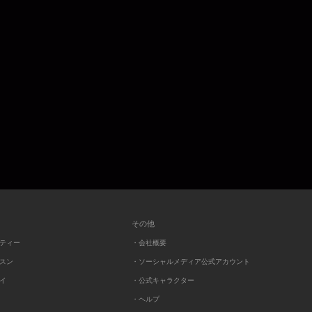
その他
ーティー
・会社概要
ッスン
・ソーシャルメディア公式アカウント
レイ
・公式キャラクター
・ヘルプ