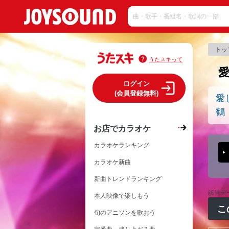
トッ
うたスキって
ログイン
(会員登録無料)
愛
鶴
お店でカラオケ
カラオケランキング
カラオケ新曲
新曲トレンドランキング
該当デ
本人映像で楽しもう
こ
旬のアニソンを歌おう