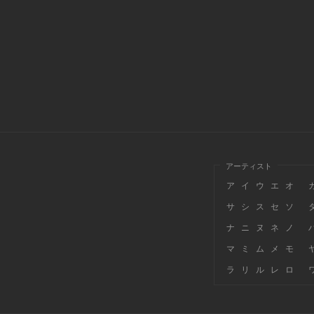
アーティスト
ア
イ
ウ
エ
オ
サ
シ
ス
セ
ソ
ナ
ニ
ヌ
ネ
ノ
マ
ミ
ム
メ
モ
ラ
リ
ル
レ
ロ