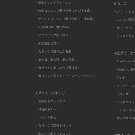
・新曲トレンドランキング
みるハコ
・映像コンテンツ配信情報（本人映像等）
うたスキ ミ
・サウンドコンテンツ配信情報（生演奏等）
・みんなの配信
・VOCALOID™配信情報
・サイトガイド
・アニメソング配信情報
・カラオケ配信
・外国曲配信情報
・カラオケで盛り上がる曲
家庭用カラオ
・あの日、あの時、あの音楽。
・PlayStation®
・カラオケの楽しみ方『新様式』
・Nintendo Sw
・気持ちよく歌おう！『マスクエフェクト』
・テレビ
・スマートフォ
お店でもっと楽しむ
・ブラウザ
・全国採点グランプリ
・カラオケJOYSO
・分析採点AI＋
・カラオケJOYSO
・うたスキ動画
・JOYSOUN
・カラオケで楽器を弾こう
・歌いたい曲をリクエスト