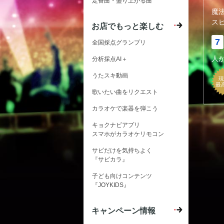
定番曲・盛り上がる曲
魔
ス
お店でもっと楽しむ
7
全国採点グランプリ
人
分析採点AI＋
うたスキ動画
現
最
歌いたい曲をリクエスト
カラオケで楽器を弾こう
キョクナビアプリ
スマホがカラオケリモコン
サビだけを気持ちよく
『サビカラ』
子ども向けコンテンツ
『JOYKIDS』
キャンペーン情報