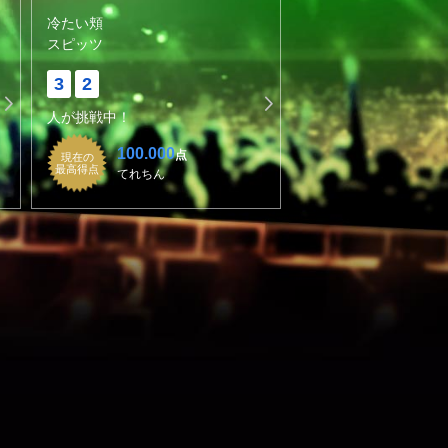
冷たい頬
スピッツ
3
2
人が挑戦中！
100.000
点
現在の
最高得点
てれちん