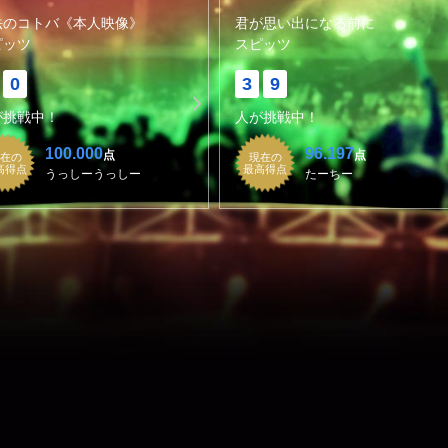
法のコトバ《本人映像》
君が思い出になる前に
ピッツ
スピッツ
0
3
9
が挑戦中！
人が挑戦中！
100.000
96.197
点
点
在の
現在の
高得点
最高得点
うっしーうっしー
たーちー