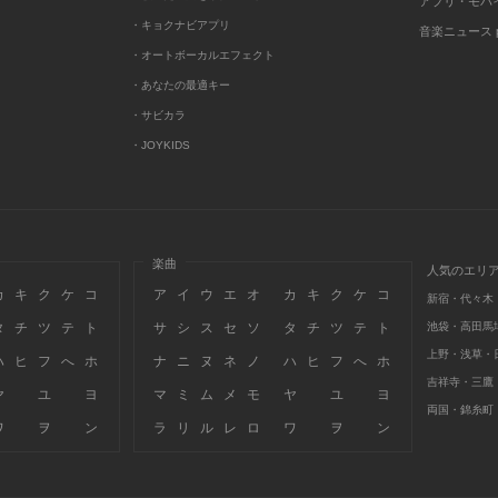
アプリ・モバ
・キョクナビアプリ
音楽ニュース po
・オートボーカルエフェクト
・あなたの最適キー
・サビカラ
・JOYKIDS
楽曲
人気のエリ
カ
キ
ク
ケ
コ
ア
イ
ウ
エ
オ
カ
キ
ク
ケ
コ
新宿・代々木
タ
チ
ツ
テ
ト
サ
シ
ス
セ
ソ
タ
チ
ツ
テ
ト
池袋・高田馬
上野・浅草・
ハ
ヒ
フ
へ
ホ
ナ
ニ
ヌ
ネ
ノ
ハ
ヒ
フ
へ
ホ
吉祥寺・三鷹
ヤ
ユ
ヨ
マ
ミ
ム
メ
モ
ヤ
ユ
ヨ
両国・錦糸町
ワ
ヲ
ン
ラ
リ
ル
レ
ロ
ワ
ヲ
ン