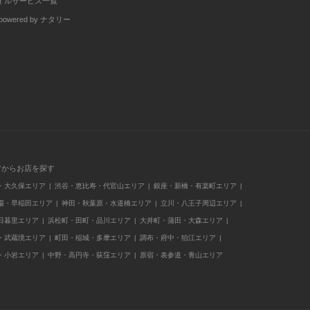
イルサービス一覧
wered by ナタリー
アからお店を探す
・大久保エリア
渋谷・恵比寿・代官山エリア
銀座・新橋・有楽町エリア
場・早稲田エリア
神田・秋葉原・水道橋エリア
立川・八王子周辺エリア
日暮里エリア
浜松町・田町・品川エリア
大井町・蒲田・大森エリア
・武蔵境エリア
町田・稲城・多摩エリア
調布・府中・狛江エリア
・小岩エリア
中野・高円寺・荻窪エリア
原宿・表参道・青山エリア