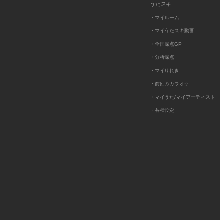
うたスキ
・マイルーム
・マイうたスキ動画
・全国採点GP
・分析採点
・マイりれき
・前回のカラオケ
・マイうた/マイアーティスト
・各種設定