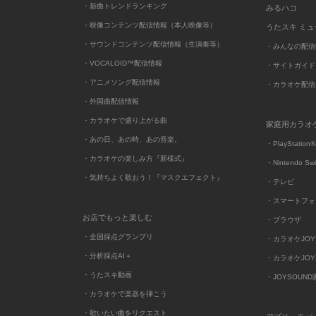
・新曲トレンドランキング
みるハコ
・映像コンテンツ配信情報（本人映像等）
うたスキ ミ
・サウンドコンテンツ配信情報（生演奏等）
・みんなの配信
・VOCALOID™配信情報
・サイトガイド
・アニメソング配信情報
・カラオケ配信
・外国曲配信情報
・カラオケで盛り上がる曲
家庭用カラオ
・あの日、あの時、あの音楽。
・PlayStation®
・カラオケの楽しみ方『新様式』
・Nintendo Sw
・気持ちよく歌おう！『マスクエフェクト』
・テレビ
・スマートフォ
お店でもっと楽しむ
・ブラウザ
・全国採点グランプリ
・カラオケJOYSO
・分析採点AI＋
・カラオケJOYSO
・うたスキ動画
・JOYSOUN
・カラオケで楽器を弾こう
・歌いたい曲をリクエスト