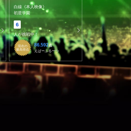
白線《本人映像》
初星学園
6
人が挑戦中！
86.592
点
現在の
最高得点
えばーふるーつ