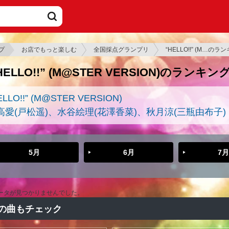
プ
お店でもっと楽しむ
全国採点グランプリ
“HELLO!!” (M…のラ
HELLO!!” (M@STER VERSION)のランキン
ELLO!!” (M@STER VERSION)
高愛(戸松遥)、水谷絵理(花澤香菜)、秋月涼(三瓶由布子)
5月
6月
7月
ータが見つかりませんでした。
の曲もチェック