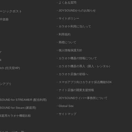
・よくある質問
・JOYSOUNDからのお知らせ
ュージックポスト
・サイトポリシー
中楽曲
・カラオケ利用に当たって
・利用規約
・商標について
・個人情報保護方針
ケ
・カラオケ機器の情報について
4
・カラオケ機器の導入（購入・レンタル）
itch (任天堂HP)
・カラオケ店舗の皆様へ
・スマホアプリ向けカラオケ採点機能SDK
ンアプリ
・ナイト店舗の開業支援情報
・JOYSOUNDライバー事務所について
UND for STREAMER (配信利用)
・Global Site
UND for Steam (家庭用)
・サイトマップ
D家庭用カラオケ機能比較