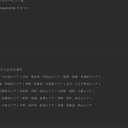
イルサービス一覧
wered by ナタリー
アからお店を探す
・大久保エリア
渋谷・恵比寿・代官山エリア
銀座・新橋・有楽町エリア
場・早稲田エリア
神田・秋葉原・水道橋エリア
立川・八王子周辺エリア
日暮里エリア
浜松町・田町・品川エリア
大井町・蒲田・大森エリア
・武蔵境エリア
町田・稲城・多摩エリア
調布・府中・狛江エリア
・小岩エリア
中野・高円寺・荻窪エリア
原宿・表参道・青山エリア