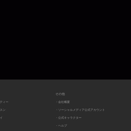
その他
ーティー
・会社概要
ッスン
・ソーシャルメディア公式アカウント
レイ
・公式キャラクター
・ヘルプ