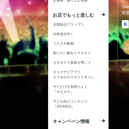
定番曲・盛り上がる曲
St
初
お店でもっと楽しむ
6
全国採点グランプリ
人
分析採点AI＋
うたスキ動画
現
最
歌いたい曲をリクエスト
カラオケで楽器を弾こう
キョクナビアプリ
スマホがカラオケリモコン
サビだけを気持ちよく
『サビカラ』
子ども向けコンテンツ
『JOYKIDS』
キャンペーン情報