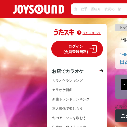
トッ
うたスキって
“
ログイン
(会員登録無料)
“H
日
お店でカラオケ
カラオケランキング
カラオケ新曲
新曲トレンドランキング
該当デ
本人映像で楽しもう
こ
旬のアニソンを歌おう