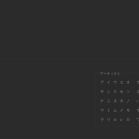
アーティスト
ア
イ
ウ
エ
オ
サ
シ
ス
セ
ソ
ナ
ニ
ヌ
ネ
ノ
マ
ミ
ム
メ
モ
ラ
リ
ル
レ
ロ