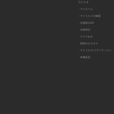
うたスキ
・マイルーム
・マイうたスキ動画
・全国採点GP
・分析採点
・マイりれき
・前回のカラオケ
・マイうた/マイアーティスト
・各種設定