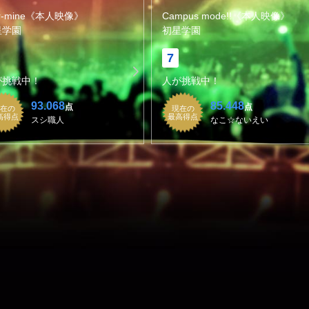
ar-mine《本人映像》
Campus mode!!《本人映像》
星学園
初星学園
7
が挑戦中！
人が挑戦中！
93.068
85.448
点
点
在の
現在の
高得点
最高得点
スシ職人
なこ☆ないえい