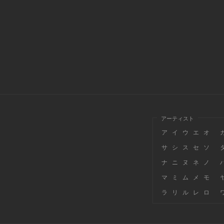
アーティスト
ア
イ
ウ
エ
オ
サ
シ
ス
セ
ソ
ナ
ニ
ヌ
ネ
ノ
マ
ミ
ム
メ
モ
ラ
リ
ル
レ
ロ