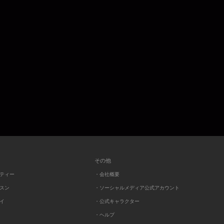
その他
ーティー
・会社概要
ッスン
・ソーシャルメディア公式アカウント
レイ
・公式キャラクター
・ヘルプ