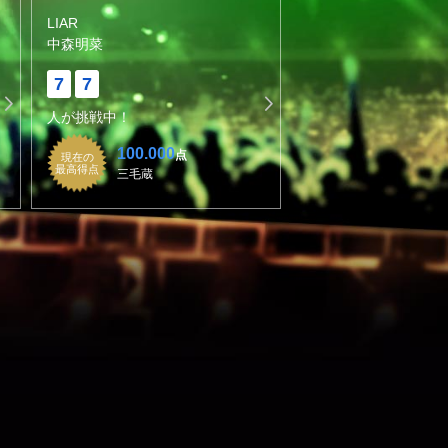
LIAR
中森明菜
7
7
人が挑戦中！
100.000
点
現在の
最高得点
三毛蔵