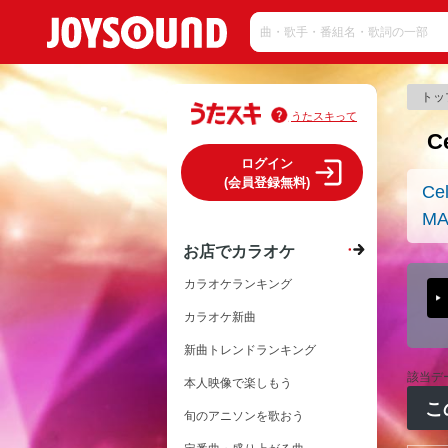
トッ
うたスキって
C
ログイン
(会員登録無料)
Cel
M
お店でカラオケ
カラオケランキング
カラオケ新曲
新曲トレンドランキング
該当デ
本人映像で楽しもう
こ
旬のアニソンを歌おう