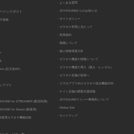
・よくある質問
・JOYSOUNDからのお知らせ
ュージックポスト
・サイトポリシー
中楽曲
・カラオケ利用に当たって
・利用規約
・商標について
・個人情報保護方針
ケ
・カラオケ機器の情報について
4
・カラオケ機器の導入（購入・レンタル）
itch (任天堂HP)
・カラオケ店舗の皆様へ
・スマホアプリ向けカラオケ採点機能SDK
ンアプリ
・ナイト店舗の開業支援情報
・JOYSOUNDライバー事務所について
UND for STREAMER (配信利用)
・Global Site
UND for Steam (家庭用)
・サイトマップ
D家庭用カラオケ機能比較