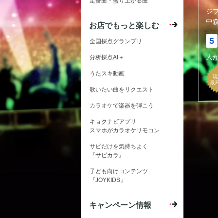
定番曲・盛り上がる曲
ジ
中
お店でもっと楽しむ
5
全国採点グランプリ
人
分析採点AI＋
うたスキ動画
現
最
歌いたい曲をリクエスト
カラオケで楽器を弾こう
キョクナビアプリ
スマホがカラオケリモコン
サビだけを気持ちよく
『サビカラ』
子ども向けコンテンツ
『JOYKIDS』
キャンペーン情報