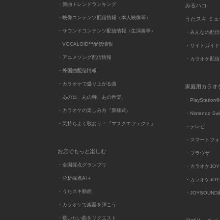
・新曲トレンドランキング
みるハコ
・映像コンテンツ配信情報（本人映像等）
うたスキ ミ
・サウンドコンテンツ配信情報（生演奏等）
・みんなの配信
・VOCALOID™配信情報
・サイトガイド
・アニメソング配信情報
・カラオケ配信
・外国曲配信情報
・カラオケで盛り上がる曲
家庭用カラオ
・あの日、あの時、あの音楽。
・PlayStation®
・カラオケの楽しみ方『新様式』
・Nintendo Sw
・気持ちよく歌おう！『マスクエフェクト』
・テレビ
・スマートフォ
お店でもっと楽しむ
・ブラウザ
・全国採点グランプリ
・カラオケJOYSO
・分析採点AI＋
・カラオケJOYSO
・うたスキ動画
・JOYSOUN
・カラオケで楽器を弾こう
・歌いたい曲をリクエスト