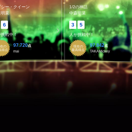
プシー・クイーン
1/2の神話
森明菜
中森明菜
6
3
5
が挑戦中！
人が挑戦中！
97.720
97.842
点
点
在の
現在の
高得点
最高得点
mai
TAKAMickey