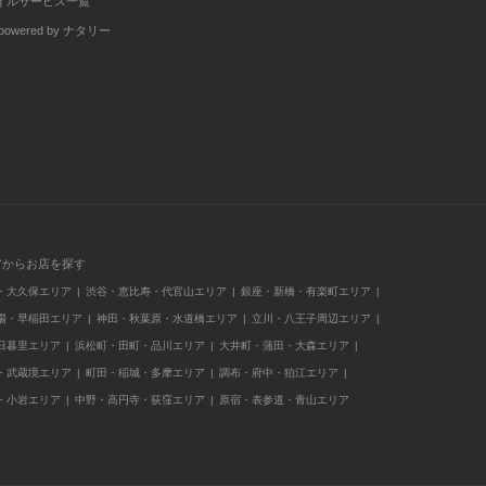
イルサービス一覧
wered by ナタリー
アからお店を探す
・大久保エリア
渋谷・恵比寿・代官山エリア
銀座・新橋・有楽町エリア
場・早稲田エリア
神田・秋葉原・水道橋エリア
立川・八王子周辺エリア
日暮里エリア
浜松町・田町・品川エリア
大井町・蒲田・大森エリア
・武蔵境エリア
町田・稲城・多摩エリア
調布・府中・狛江エリア
・小岩エリア
中野・高円寺・荻窪エリア
原宿・表参道・青山エリア