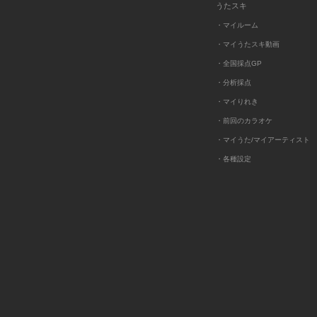
うたスキ
・マイルーム
・マイうたスキ動画
・全国採点GP
・分析採点
・マイりれき
・前回のカラオケ
・マイうた/マイアーティスト
・各種設定