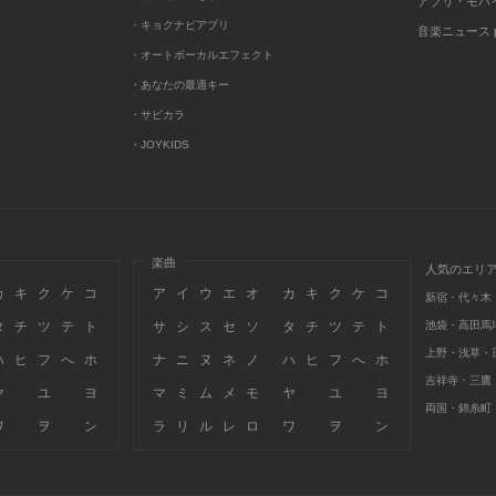
アプリ・モバ
・キョクナビアプリ
音楽ニュース po
・オートボーカルエフェクト
・あなたの最適キー
・サビカラ
・JOYKIDS
楽曲
人気のエリ
カ
キ
ク
ケ
コ
ア
イ
ウ
エ
オ
カ
キ
ク
ケ
コ
新宿・代々木
タ
チ
ツ
テ
ト
サ
シ
ス
セ
ソ
タ
チ
ツ
テ
ト
池袋・高田馬
上野・浅草・
ハ
ヒ
フ
へ
ホ
ナ
ニ
ヌ
ネ
ノ
ハ
ヒ
フ
へ
ホ
吉祥寺・三鷹
ヤ
ユ
ヨ
マ
ミ
ム
メ
モ
ヤ
ユ
ヨ
両国・錦糸町
ワ
ヲ
ン
ラ
リ
ル
レ
ロ
ワ
ヲ
ン