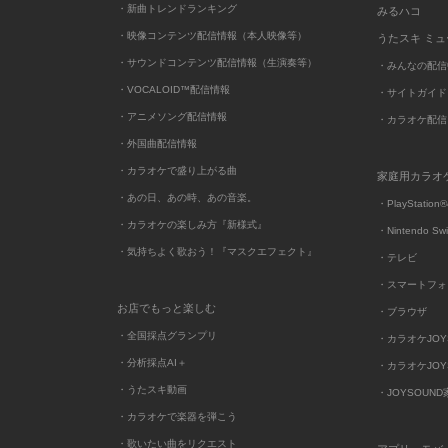
・新曲トレンドランキング
みるハコ
・映像コンテンツ配信情報（本人映像等）
うたスキ ミ
・サウンドコンテンツ配信情報（生演奏等）
・みんなの配信
・VOCALOID™配信情報
・サイトガイド
・アニメソング配信情報
・カラオケ配信
・外国曲配信情報
・カラオケで盛り上がる曲
家庭用カラオ
・あの日、あの時、あの音楽。
・PlayStation®
・カラオケの楽しみ方『新様式』
・Nintendo Sw
・気持ちよく歌おう！『マスクエフェクト』
・テレビ
・スマートフォ
お店でもっと楽しむ
・ブラウザ
・全国採点グランプリ
・カラオケJOYSO
・分析採点AI＋
・カラオケJOYSO
・うたスキ動画
・JOYSOUN
・カラオケで楽器を弾こう
・歌いたい曲をリクエスト