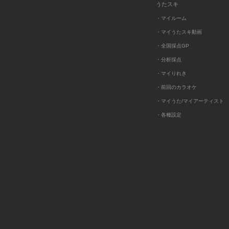
うたスキ
・マイルーム
・マイうたスキ動画
・全国採点GP
・分析採点
・マイりれき
・前回のカラオケ
・マイうた/マイアーティスト
・各種設定