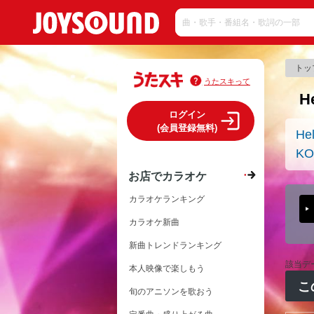
トッ
うたスキって
H
ログイン
(会員登録無料)
Hel
KO
お店でカラオケ
カラオケランキング
カラオケ新曲
新曲トレンドランキング
該当デ
本人映像で楽しもう
こ
旬のアニソンを歌おう