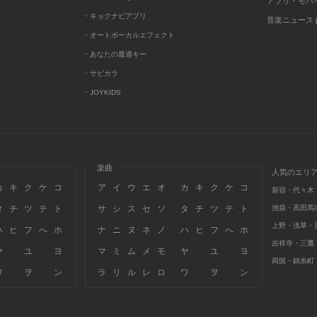
アプリ・モバ
・キョクナビアプリ
音楽ニュース po
・オートボーカルエフェクト
・あなたの最適キー
・サビカラ
・JOYKIDS
楽曲
人気のエリ
カ
キ
ク
ケ
コ
ア
イ
ウ
エ
オ
カ
キ
ク
ケ
コ
新宿・代々木
タ
チ
ツ
テ
ト
サ
シ
ス
セ
ソ
タ
チ
ツ
テ
ト
池袋・高田馬
上野・浅草・
ハ
ヒ
フ
へ
ホ
ナ
ニ
ヌ
ネ
ノ
ハ
ヒ
フ
へ
ホ
吉祥寺・三鷹
ヤ
ユ
ヨ
マ
ミ
ム
メ
モ
ヤ
ユ
ヨ
両国・錦糸町
ワ
ヲ
ン
ラ
リ
ル
レ
ロ
ワ
ヲ
ン