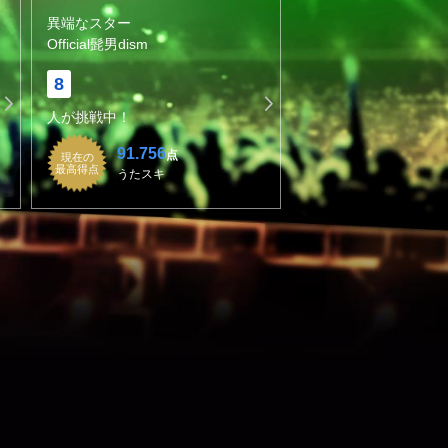
異端なスター
Official髭男dism
8
人が挑戦中！
91.756
点
現在の
最高得点
うたスキ