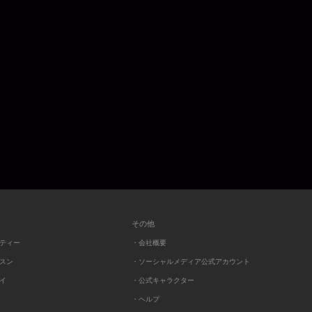
その他
ーティー
・会社概要
ッスン
・ソーシャルメディア公式アカウント
レイ
・公式キャラクター
・ヘルプ