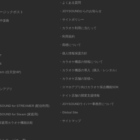
・よくある質問
・JOYSOUNDからのお知らせ
ュージックポスト
・サイトポリシー
中楽曲
・カラオケ利用に当たって
・利用規約
・商標について
・個人情報保護方針
ケ
・カラオケ機器の情報について
4
・カラオケ機器の導入（購入・レンタル）
itch (任天堂HP)
・カラオケ店舗の皆様へ
・スマホアプリ向けカラオケ採点機能SDK
ンアプリ
・ナイト店舗の開業支援情報
・JOYSOUNDライバー事務所について
UND for STREAMER (配信利用)
・Global Site
UND for Steam (家庭用)
・サイトマップ
D家庭用カラオケ機能比較