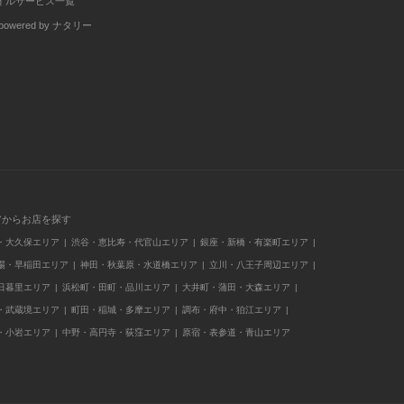
イルサービス一覧
wered by ナタリー
アからお店を探す
・大久保エリア
渋谷・恵比寿・代官山エリア
銀座・新橋・有楽町エリア
場・早稲田エリア
神田・秋葉原・水道橋エリア
立川・八王子周辺エリア
日暮里エリア
浜松町・田町・品川エリア
大井町・蒲田・大森エリア
・武蔵境エリア
町田・稲城・多摩エリア
調布・府中・狛江エリア
・小岩エリア
中野・高円寺・荻窪エリア
原宿・表参道・青山エリア