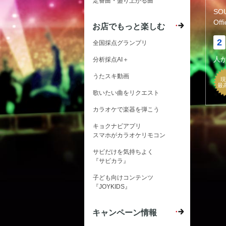
定番曲・盛り上がる曲
SO
Off
お店でもっと楽しむ
2
全国採点グランプリ
人
分析採点AI＋
うたスキ動画
現
最
歌いたい曲をリクエスト
カラオケで楽器を弾こう
キョクナビアプリ
スマホがカラオケリモコン
サビだけを気持ちよく
『サビカラ』
子ども向けコンテンツ
『JOYKIDS』
キャンペーン情報