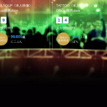
ULSOUP《本人映像》
TATTOO《本人映像》
icial髭男dism
Official髭男dism
9
1
4
が挑戦中！
人が挑戦中！
96.805
96.111
点
点
在の
現在の
高得点
最高得点
にこぷん
ぽち