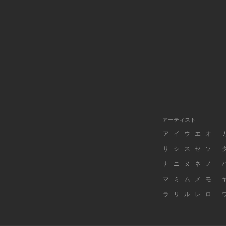
アーティスト
ア
イ
ウ
エ
オ
サ
シ
ス
セ
ソ
ナ
ニ
ヌ
ネ
ノ
マ
ミ
ム
メ
モ
ラ
リ
ル
レ
ロ