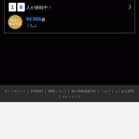
1
6
人が挑戦中！
94.996
点
現在の
最高得点
くんふ
サイトポリシー
利用規約
商標について
個人情報保護方針
ヘルプ
よくある質問
サイトマップ
当サイトのすべての文章や画像などの無断転載・引用を禁じま
す。
Copyright XING INC.All Rights Reserved.