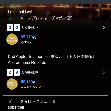
Los! Los! Los!
ターニャ・デグレチャフ(CV:悠木碧)
2
2
人が挑戦中！
95.719
点
現在の
最高得点
赤ずきん
Bad Apple!! feat.nomico 影絵ver.《本人歌唱映像》
Alstroemeria Records
2
9
人が挑戦中！
99.180
点
現在の
最高得点
ココロハルカス
ブラック★ロックシューター
supercell