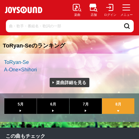
楽曲
店舗
ログイン
メニュー
ToRyan-Seのランキング
ToRyan-Se
A-One×Shihori
楽曲詳細を見る
5月
6月
7月
8月
該当データが見つかりませんでした。
この曲もチェック