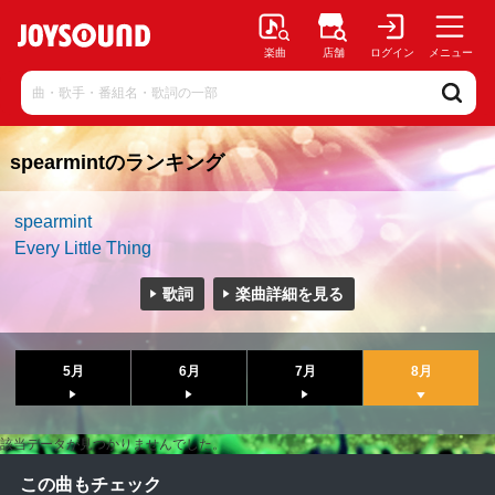
楽曲
店舗
ログイン
メニュー
spearmintのランキング
spearmint
Every Little Thing
歌詞
楽曲詳細を見る
5月
6月
7月
8月
該当データが見つかりませんでした。
この曲もチェック