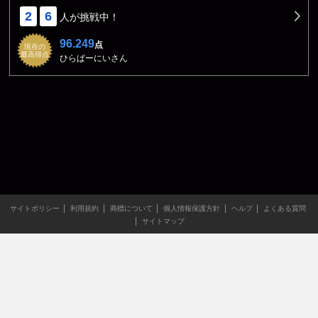
2
6
人が挑戦中！
96.249
点
現在の
最高得点
ひらぱーにいさん
サイトポリシー
利用規約
商標について
個人情報保護方針
ヘルプ
よくある質問
サイトマップ
当サイトのすべての文章や画像などの無断転載・引用を禁じま
す。
Copyright XING INC.All Rights Reserved.