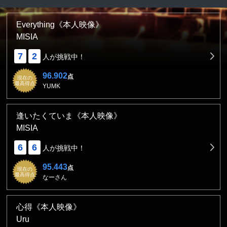
Everything《本人映像》
MISIA
7
2
人が挑戦中！
96.902
点
現在の
最高得点
YUMK
逢いたくていま《本人映像》
MISIA
6
6
人が挑戦中！
95.443
点
現在の
最高得点
なーさん
心得《本人映像》
Uru