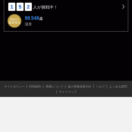
1
5
2
人が挑戦中！
98.548
点
現在の
最高得点
涼月
サイトポリシー
利用規約
商標について
個人情報保護方針
ヘルプ
よくある質問
サイトマップ
当サイトのすべての文章や画像などの無断転載・引用を禁じま
す。
Copyright XING INC.All Rights Reserved.