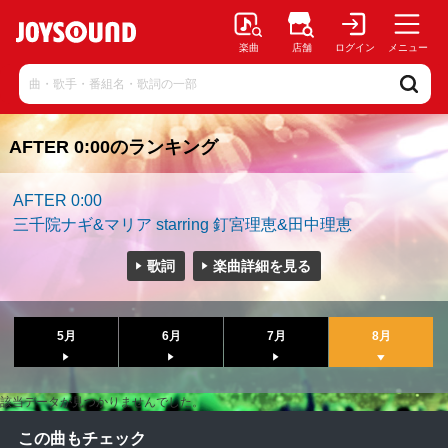
楽曲
店舗
ログイン
メニュー
AFTER 0:00のランキング
AFTER 0:00
三千院ナギ&マリア starring 釘宮理恵&田中理恵
歌詞
楽曲詳細を見る
5月
6月
7月
8月
該当データが見つかりませんでした。
この曲もチェック