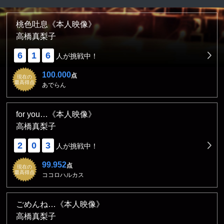
桃色吐息《本人映像》
高橋真梨子
6
1
6
人が挑戦中！
100.000
点
現在の
最高得点
あでらん
for you…《本人映像》
高橋真梨子
2
0
3
人が挑戦中！
99.952
点
現在の
最高得点
ココロハルカス
ごめんね…《本人映像》
高橋真梨子