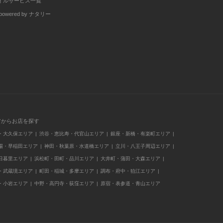
イルサービス一覧
wered by ナタリー
アからお店を探す
・大久保エリア
渋谷・恵比寿・代官山エリア
銀座・新橋・有楽町エリア
場・早稲田エリア
神田・秋葉原・水道橋エリア
立川・八王子周辺エリア
日暮里エリア
浜松町・田町・品川エリア
大井町・蒲田・大森エリア
・武蔵境エリア
町田・稲城・多摩エリア
調布・府中・狛江エリア
・小岩エリア
中野・高円寺・荻窪エリア
原宿・表参道・青山エリア