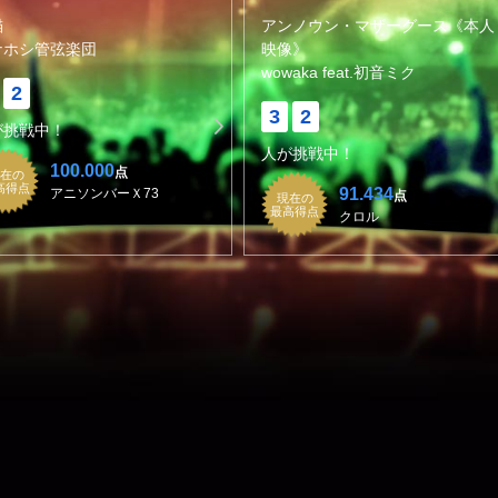
錨
アンノウン・マザーグース《本人
ナホシ管弦楽団
映像》
wowaka feat.初音ミク
2
3
2
が挑戦中！
人が挑戦中！
100.000
点
在の
高得点
91.434
アニソンバーＸ73
点
現在の
最高得点
クロル