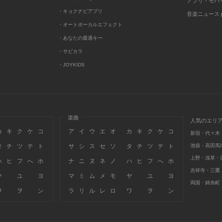
アプリ・モバ
・キョクナビアプリ
音楽ニュース po
・オートボーカルエフェクト
・あなたの最適キー
・サビカラ
・JOYKIDS
楽曲
人気のエリ
カ
キ
ク
ケ
コ
ア
イ
ウ
エ
オ
カ
キ
ク
ケ
コ
新宿・代々木
タ
チ
ツ
テ
ト
サ
シ
ス
セ
ソ
タ
チ
ツ
テ
ト
池袋・高田馬
上野・浅草・
ハ
ヒ
フ
へ
ホ
ナ
ニ
ヌ
ネ
ノ
ハ
ヒ
フ
へ
ホ
吉祥寺・三鷹
ヤ
ユ
ヨ
マ
ミ
ム
メ
モ
ヤ
ユ
ヨ
両国・錦糸町
ワ
ヲ
ン
ラ
リ
ル
レ
ロ
ワ
ヲ
ン