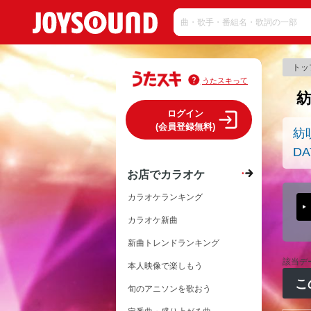
トッ
うたスキって
紡
ログイン
(会員登録無料)
紡
DA
お店でカラオケ
カラオケランキング
カラオケ新曲
新曲トレンドランキング
該当デ
本人映像で楽しもう
こ
旬のアニソンを歌おう