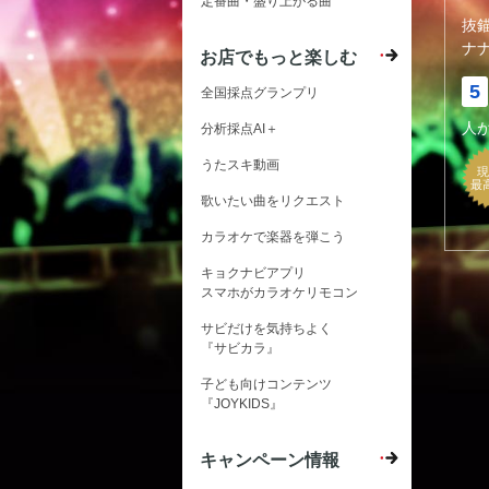
定番曲・盛り上がる曲
抜
ナ
お店でもっと楽しむ
5
全国採点グランプリ
人
分析採点AI＋
うたスキ動画
現
最
歌いたい曲をリクエスト
カラオケで楽器を弾こう
キョクナビアプリ
スマホがカラオケリモコン
サビだけを気持ちよく
『サビカラ』
子ども向けコンテンツ
『JOYKIDS』
キャンペーン情報