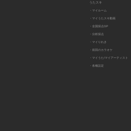
うたスキ
・マイルーム
・マイうたスキ動画
・全国採点GP
・分析採点
・マイりれき
・前回のカラオケ
・マイうた/マイアーティスト
・各種設定