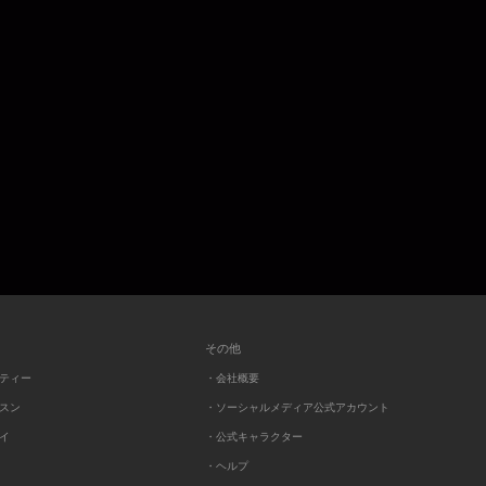
その他
ーティー
・会社概要
ッスン
・ソーシャルメディア公式アカウント
レイ
・公式キャラクター
・ヘルプ