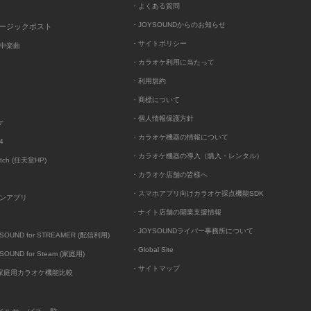
・よくある質問
・JOYSOUNDからのお知らせ
ュージックポスト
・サイトポリシー
中楽曲
・カラオケ利用に当たって
・利用規約
・商標について
・個人情報保護方針
ケ
・カラオケ機器の情報について
4
・カラオケ機器の導入（購入・レンタル）
itch (任天堂HP)
・カラオケ店舗の皆様へ
・スマホアプリ向けカラオケ採点機能SDK
ンアプリ
・ナイト店舗の開業支援情報
・JOYSOUNDライバー事務所について
UND for STREAMER (配信利用)
・Global Site
UND for Steam (家庭用)
・サイトマップ
D家庭用カラオケ機能比較