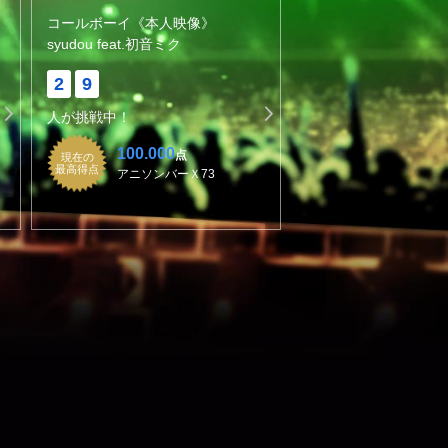
コールボーイ《本人映像》
syudou feat.初音ミク
2
9
人が挑戦中！
100.000
点
現在の
最高得点
アニソンバーＸ73