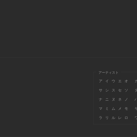
アーティスト
ア
イ
ウ
エ
オ
サ
シ
ス
セ
ソ
ナ
ニ
ヌ
ネ
ノ
マ
ミ
ム
メ
モ
ラ
リ
ル
レ
ロ