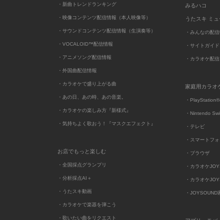
・新曲トレンドランキング
みるハコ
・映像コンテンツ配信情報（本人映像等）
うたスキ ミ
・サウンドコンテンツ配信情報（生演奏等）
・みんなの配信
・VOCALOID™配信情報
・サイトガイド
・アニメソング配信情報
・カラオケ配信
・外国曲配信情報
・カラオケで盛り上がる曲
家庭用カラオ
・あの日、あの時、あの音楽。
・PlayStation®
・カラオケの楽しみ方『新様式』
・Nintendo Sw
・気持ちよく歌おう！『マスクエフェクト』
・テレビ
・スマートフォ
お店でもっと楽しむ
・ブラウザ
・全国採点グランプリ
・カラオケJOYSO
・分析採点AI＋
・カラオケJOYSO
・うたスキ動画
・JOYSOUN
・カラオケで楽器を弾こう
・歌いたい曲をリクエスト