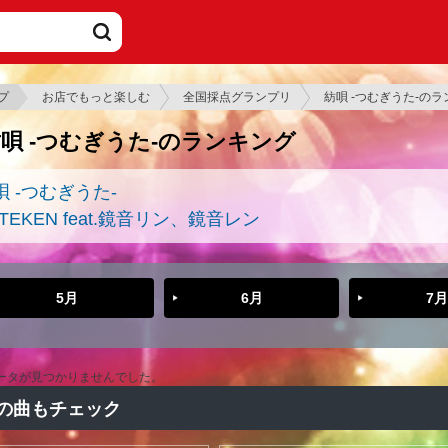
プ
お店でもっと楽しむ
全国採点グランプリ
紡唄 -つむぎうた-の
唄 -つむぎうた-のランキング
唄 -つむぎうた-
TEKEN feat.鏡音リン、鏡音レン
5月
6月
7月
ータが見つかりませんでした。
の曲もチェック