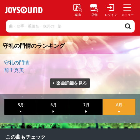
楽曲
店舗
ログイン
メニュー
守礼の門情のランキング
守礼の門情
前里秀美
楽曲詳細を見る
5月
6月
7月
8月
該当データが見つかりませんでした。
この曲もチェック