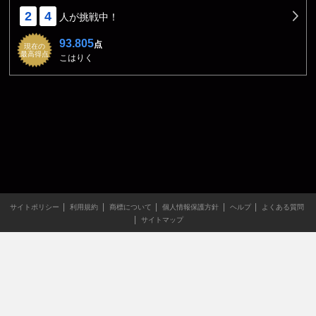
2
4
人が挑戦中！
93.805
点
現在の
最高得点
こはりく
サイトポリシー
利用規約
商標について
個人情報保護方針
ヘルプ
よくある質問
サイトマップ
当サイトのすべての文章や画像などの無断転載・引用を禁じま
す。
Copyright XING INC.All Rights Reserved.