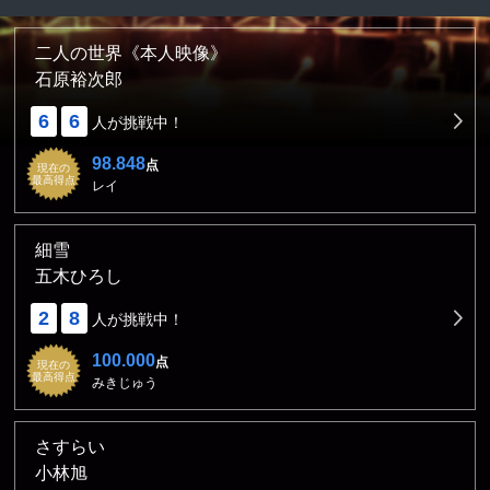
二人の世界《本人映像》
石原裕次郎
6
6
人が挑戦中！
98.848
点
現在の
最高得点
レイ
細雪
五木ひろし
2
8
人が挑戦中！
100.000
点
現在の
最高得点
みきじゅう
さすらい
小林旭