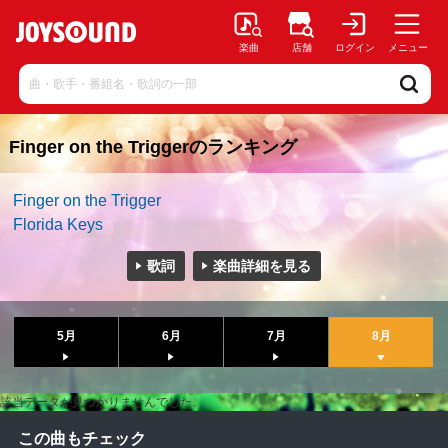
楽曲
店舗
ログイン
メニュー
Finger on the Triggerのランキング
Finger on the Trigger
Florida Keys
歌詞
楽曲詳細を見る
5月
6月
7月
8月
該当データが見つかりませんでした。
この曲もチェック