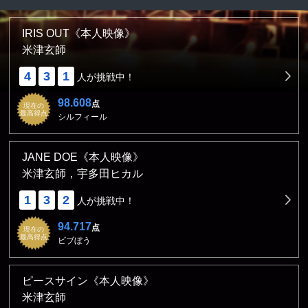
IRIS OUT《本人映像》
米津玄師
4
3
1
人が挑戦中！
98.608
点
現在の
最高得点
シルフィール
JANE DOE《本人映像》
米津玄師，宇多田ヒカル
1
3
2
人が挑戦中！
94.717
点
現在の
最高得点
ビブぼう
ピースサイン《本人映像》
米津玄師