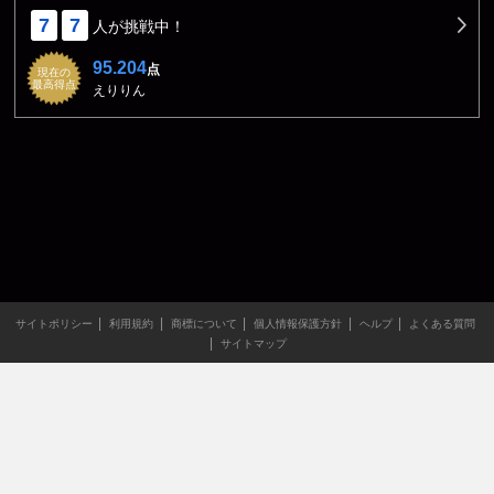
7
7
人が挑戦中！
95.204
点
現在の
最高得点
えりりん
サイトポリシー
利用規約
商標について
個人情報保護方針
ヘルプ
よくある質問
サイトマップ
当サイトのすべての文章や画像などの無断転載・引用を禁じま
す。
Copyright XING INC.All Rights Reserved.