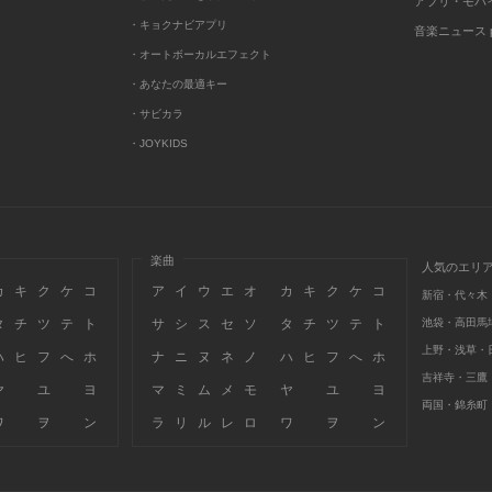
アプリ・モバ
・キョクナビアプリ
音楽ニュース po
・オートボーカルエフェクト
・あなたの最適キー
・サビカラ
・JOYKIDS
楽曲
人気のエリ
カ
キ
ク
ケ
コ
ア
イ
ウ
エ
オ
カ
キ
ク
ケ
コ
新宿・代々木
タ
チ
ツ
テ
ト
サ
シ
ス
セ
ソ
タ
チ
ツ
テ
ト
池袋・高田馬
上野・浅草・
ハ
ヒ
フ
へ
ホ
ナ
ニ
ヌ
ネ
ノ
ハ
ヒ
フ
へ
ホ
吉祥寺・三鷹
ヤ
ユ
ヨ
マ
ミ
ム
メ
モ
ヤ
ユ
ヨ
両国・錦糸町
ワ
ヲ
ン
ラ
リ
ル
レ
ロ
ワ
ヲ
ン