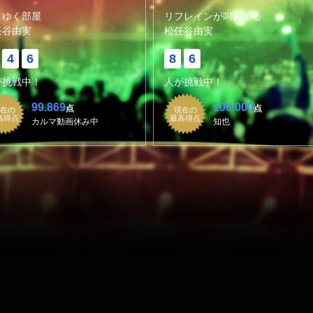
りゆく部屋
リフレインが叫んでる
任谷由実
松任谷由実
4
6
8
6
が挑戦中！
人が挑戦中！
99.869
100.000
点
点
在の
現在の
高得点
最高得点
カルマ動画休み中
知也