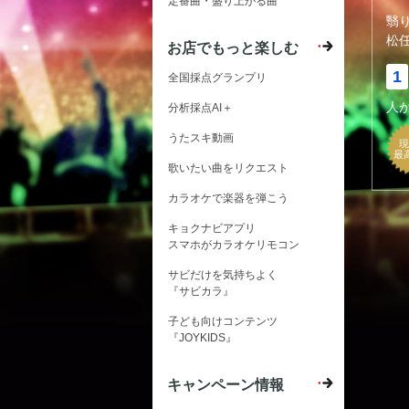
定番曲・盛り上がる曲
翳
松
お店でもっと楽しむ
1
全国採点グランプリ
人
分析採点AI＋
うたスキ動画
現
最
歌いたい曲をリクエスト
カラオケで楽器を弾こう
キョクナビアプリ
スマホがカラオケリモコン
サビだけを気持ちよく
『サビカラ』
子ども向けコンテンツ
『JOYKIDS』
キャンペーン情報