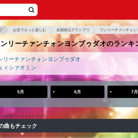
プ
お店でもっと楽しむ
全国採点グランプリ
ワンリーチァンチォン
ワンリーチァンチォンヨンブゥダオのランキ
ンリーチァンチォンヨンブゥダオ
ュィシァオミン
5月
6月
7月
ータが見つかりませんでした。
の曲もチェック