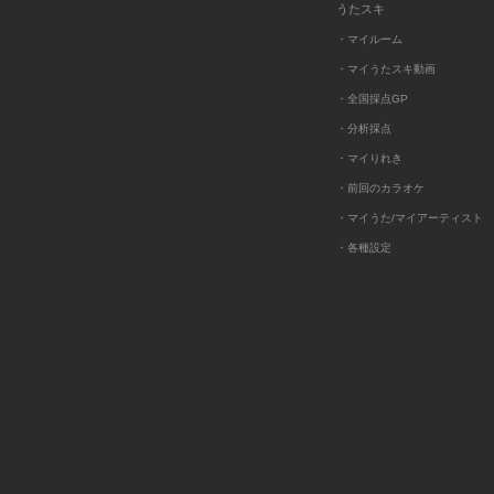
うたスキ
・マイルーム
・マイうたスキ動画
・全国採点GP
・分析採点
・マイりれき
・前回のカラオケ
・マイうた/マイアーティスト
・各種設定