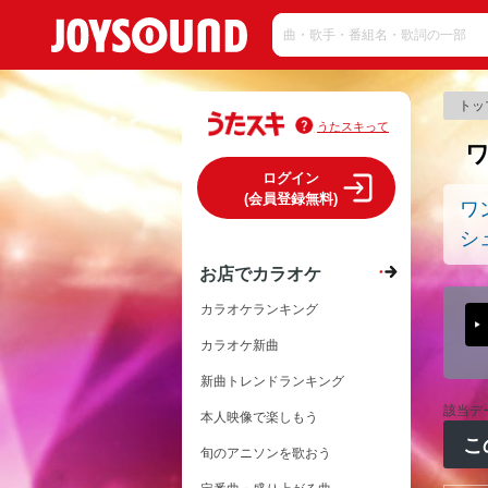
トッ
うたスキって
ログイン
(会員登録無料)
ワ
シ
お店でカラオケ
カラオケランキング
カラオケ新曲
新曲トレンドランキング
該当デ
本人映像で楽しもう
こ
旬のアニソンを歌おう