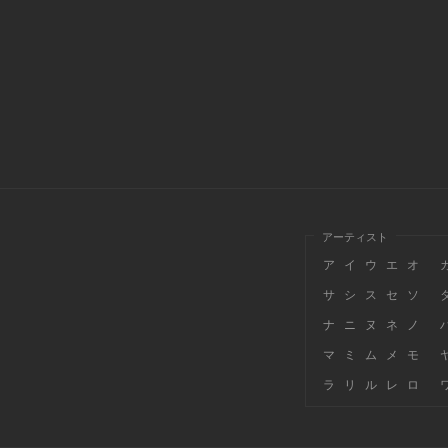
アーティスト
ア
イ
ウ
エ
オ
サ
シ
ス
セ
ソ
ナ
ニ
ヌ
ネ
ノ
マ
ミ
ム
メ
モ
ラ
リ
ル
レ
ロ