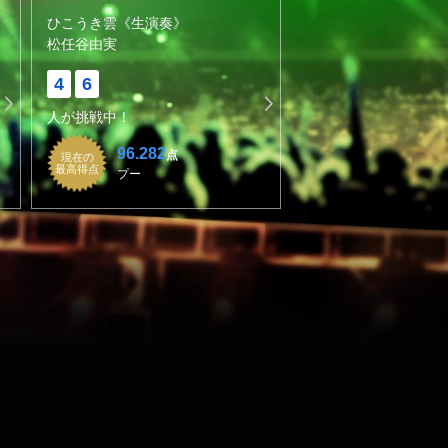
ひこうき雲《生演奏》
松任谷由実
4
6
人が挑戦中！
96.282
点
現在の
最高得点
プー