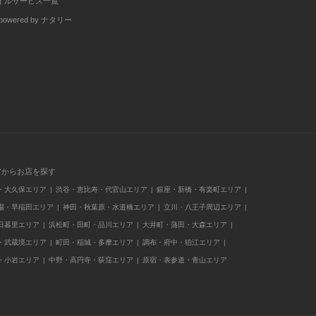
イルサービス一覧
wered by ナタリー
アからお店を探す
・大久保エリア
渋谷・恵比寿・代官山エリア
銀座・新橋・有楽町エリア
場・早稲田エリア
神田・秋葉原・水道橋エリア
立川・八王子周辺エリア
日暮里エリア
浜松町・田町・品川エリア
大井町・蒲田・大森エリア
・武蔵境エリア
町田・稲城・多摩エリア
調布・府中・狛江エリア
・小岩エリア
中野・高円寺・荻窪エリア
原宿・表参道・青山エリア