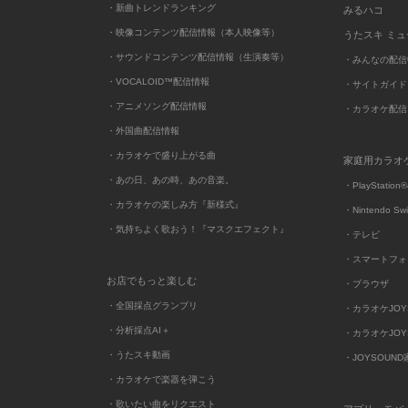
・新曲トレンドランキング
みるハコ
・映像コンテンツ配信情報（本人映像等）
うたスキ ミ
・サウンドコンテンツ配信情報（生演奏等）
・みんなの配信
・VOCALOID™配信情報
・サイトガイド
・アニメソング配信情報
・カラオケ配信
・外国曲配信情報
・カラオケで盛り上がる曲
家庭用カラオ
・あの日、あの時、あの音楽。
・PlayStation®
・カラオケの楽しみ方『新様式』
・Nintendo Sw
・気持ちよく歌おう！『マスクエフェクト』
・テレビ
・スマートフォ
お店でもっと楽しむ
・ブラウザ
・全国採点グランプリ
・カラオケJOYSO
・分析採点AI＋
・カラオケJOYSO
・うたスキ動画
・JOYSOUN
・カラオケで楽器を弾こう
・歌いたい曲をリクエスト