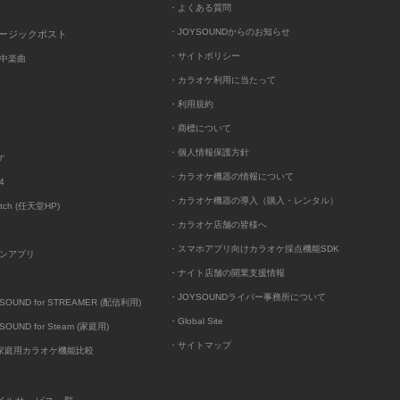
・よくある質問
・JOYSOUNDからのお知らせ
ュージックポスト
・サイトポリシー
中楽曲
・カラオケ利用に当たって
・利用規約
・商標について
・個人情報保護方針
ケ
・カラオケ機器の情報について
4
・カラオケ機器の導入（購入・レンタル）
itch (任天堂HP)
・カラオケ店舗の皆様へ
・スマホアプリ向けカラオケ採点機能SDK
ンアプリ
・ナイト店舗の開業支援情報
・JOYSOUNDライバー事務所について
UND for STREAMER (配信利用)
・Global Site
UND for Steam (家庭用)
・サイトマップ
D家庭用カラオケ機能比較