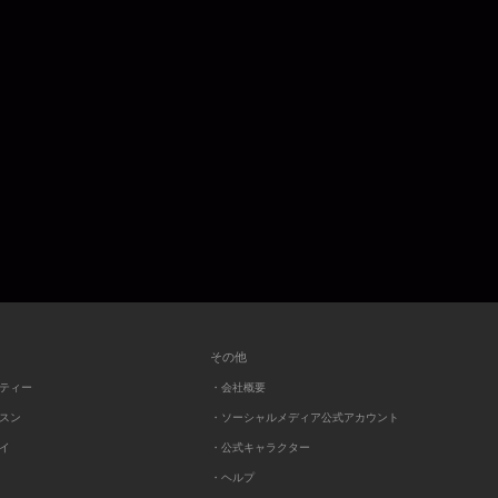
その他
ーティー
・会社概要
ッスン
・ソーシャルメディア公式アカウント
レイ
・公式キャラクター
・ヘルプ