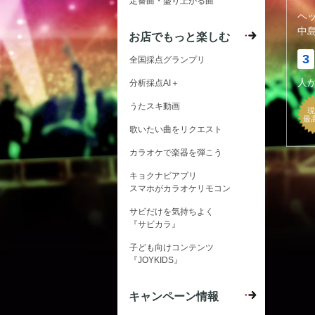
定番曲・盛り上がる曲
ヘ
中
お店でもっと楽しむ
3
全国採点グランプリ
人
分析採点AI＋
うたスキ動画
現
最
歌いたい曲をリクエスト
カラオケで楽器を弾こう
キョクナビアプリ
スマホがカラオケリモコン
サビだけを気持ちよく
『サビカラ』
子ども向けコンテンツ
『JOYKIDS』
キャンペーン情報