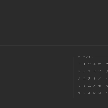
アーティスト
ア
イ
ウ
エ
オ
サ
シ
ス
セ
ソ
ナ
ニ
ヌ
ネ
ノ
マ
ミ
ム
メ
モ
ラ
リ
ル
レ
ロ