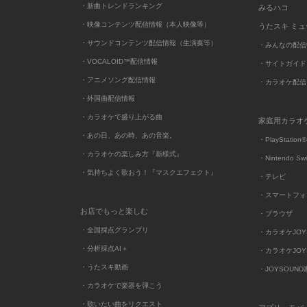
・新曲トレンドランキング
みるハコ
・映像コンテンツ配信情報（本人映像等）
うたスキ ミ
・サウンドコンテンツ配信情報（生演奏等）
・みんなの配信
・VOCALOID™配信情報
・サイトガイド
・アニメソング配信情報
・カラオケ配信
・外国曲配信情報
・カラオケで盛り上がる曲
家庭用カラオ
・あの日、あの時、あの音楽。
・PlayStation®
・カラオケの楽しみ方『新様式』
・Nintendo Sw
・気持ちよく歌おう！『マスクエフェクト』
・テレビ
・スマートフォ
お店でもっと楽しむ
・ブラウザ
・全国採点グランプリ
・カラオケJOYSO
・分析採点AI＋
・カラオケJOYSO
・うたスキ動画
・JOYSOUN
・カラオケで楽器を弾こう
・歌いたい曲をリクエスト