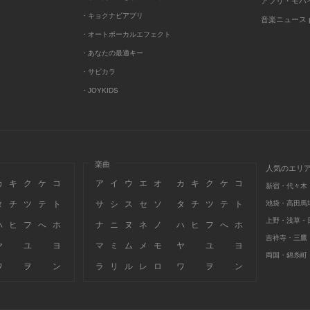
アプリ・モバ
・キョクナビアプリ
音楽ニュース po
・オートボーカルエフェクト
・あなたの最適キー
・サビカラ
・JOYKIDS
楽曲
人気のエリ
カ
キ
ク
ケ
コ
ア
イ
ウ
エ
オ
カ
キ
ク
ケ
コ
新宿・代々木
タ
チ
ツ
テ
ト
サ
シ
ス
セ
ソ
タ
チ
ツ
テ
ト
池袋・高田馬
上野・浅草・
ハ
ヒ
フ
へ
ホ
ナ
ニ
ヌ
ネ
ノ
ハ
ヒ
フ
へ
ホ
吉祥寺・三鷹
ヤ
ユ
ヨ
マ
ミ
ム
メ
モ
ヤ
ユ
ヨ
両国・錦糸町
ワ
ヲ
ン
ラ
リ
ル
レ
ロ
ワ
ヲ
ン