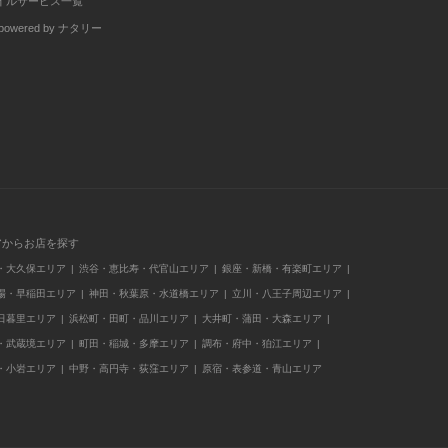
イルサービス一覧
wered by ナタリー
アからお店を探す
・大久保エリア
渋谷・恵比寿・代官山エリア
銀座・新橋・有楽町エリア
場・早稲田エリア
神田・秋葉原・水道橋エリア
立川・八王子周辺エリア
日暮里エリア
浜松町・田町・品川エリア
大井町・蒲田・大森エリア
・武蔵境エリア
町田・稲城・多摩エリア
調布・府中・狛江エリア
・小岩エリア
中野・高円寺・荻窪エリア
原宿・表参道・青山エリア