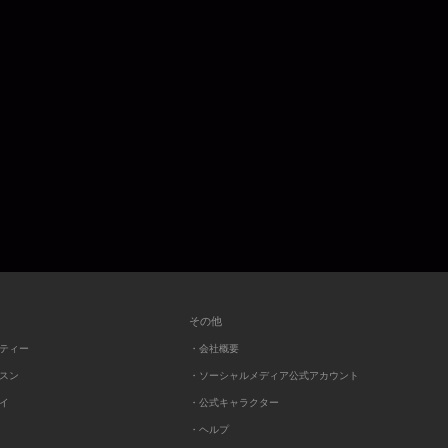
その他
ーティー
・会社概要
ッスン
・ソーシャルメディア公式アカウント
レイ
・公式キャラクター
・ヘルプ