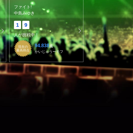
ファイト!
中島みゆき
1
9
人が挑戦中！
94.838
点
現在の
最高得点
かいじゅうーモフ