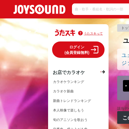
トッ
うたスキって
ログイン
(会員登録無料)
ユ
ジ
お店でカラオケ
カラオケランキング
カラオケ新曲
新曲トレンドランキング
該当デ
本人映像で楽しもう
こ
旬のアニソンを歌おう