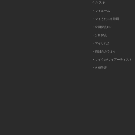
うたスキ
・マイルーム
・マイうたスキ動画
・全国採点GP
・分析採点
・マイりれき
・前回のカラオケ
・マイうた/マイアーティスト
・各種設定