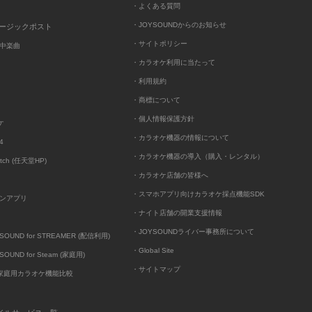
・よくある質問
・JOYSOUNDからのお知らせ
ュージックポスト
・サイトポリシー
中楽曲
・カラオケ利用に当たって
・利用規約
・商標について
・個人情報保護方針
ケ
・カラオケ機器の情報について
4
・カラオケ機器の導入（購入・レンタル）
itch (任天堂HP)
・カラオケ店舗の皆様へ
・スマホアプリ向けカラオケ採点機能SDK
ンアプリ
・ナイト店舗の開業支援情報
・JOYSOUNDライバー事務所について
UND for STREAMER (配信利用)
・Global Site
UND for Steam (家庭用)
・サイトマップ
D家庭用カラオケ機能比較