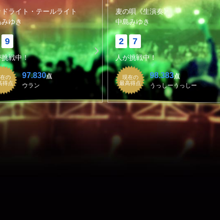
ッドライト・テールライト
麦の唄《生演奏》
島みゆき
中島みゆき
9
2
7
が挑戦中！
人が挑戦中！
97.830
98.383
点
点
在の
現在の
高得点
最高得点
ウラン
うっしーうっしー