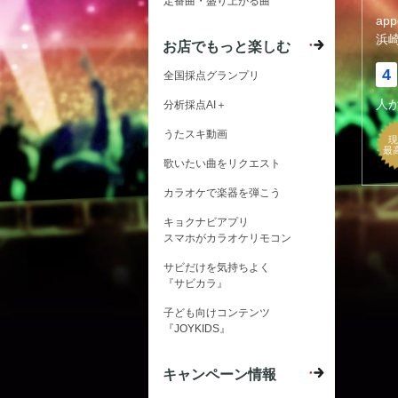
定番曲・盛り上がる曲
ap
浜
お店でもっと楽しむ
4
全国採点グランプリ
人
分析採点AI＋
うたスキ動画
現
最
歌いたい曲をリクエスト
カラオケで楽器を弾こう
キョクナビアプリ
スマホがカラオケリモコン
サビだけを気持ちよく
『サビカラ』
子ども向けコンテンツ
『JOYKIDS』
キャンペーン情報