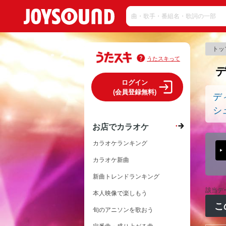
トッ
うたスキって
ログイン
(会員登録無料)
デ
シ
お店でカラオケ
カラオケランキング
カラオケ新曲
新曲トレンドランキング
該当デ
本人映像で楽しもう
こ
旬のアニソンを歌おう