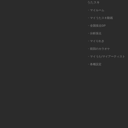
うたスキ
・マイルーム
・マイうたスキ動画
・全国採点GP
・分析採点
・マイりれき
・前回のカラオケ
・マイうた/マイアーティスト
・各種設定