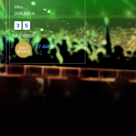
Who...
浜崎あゆみ
3
5
人が挑戦中！
97.448
点
現在の
最高得点
りこ