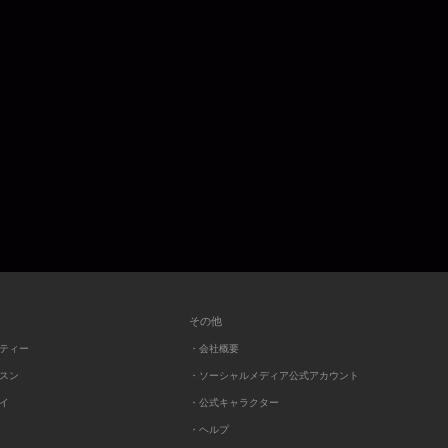
その他
ーティー
・会社概要
ッスン
・ソーシャルメディア公式アカウント
レイ
・公式キャラクター
・ヘルプ