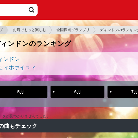
プ
お店でもっと楽しむ
全国採点グランプリ
ディンドンのランキン
ディンドンのランキング
ィンドン
ュィホァイユィ
5月
6月
7月
ータが見つかりませんでした。
の曲もチェック