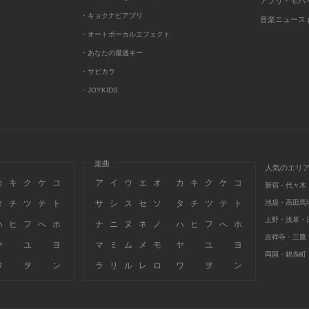
アプリ・モバ
・キョクナビアプリ
音楽ニュース po
・オートボーカルエフェクト
・あなたの最適キー
・サビカラ
・JOYKIDS
楽曲
人気のエリ
カ
キ
ク
ケ
コ
ア
イ
ウ
エ
オ
カ
キ
ク
ケ
コ
新宿・代々木
タ
チ
ツ
テ
ト
サ
シ
ス
セ
ソ
タ
チ
ツ
テ
ト
池袋・高田馬
上野・浅草・
ハ
ヒ
フ
へ
ホ
ナ
ニ
ヌ
ネ
ノ
ハ
ヒ
フ
へ
ホ
吉祥寺・三鷹
ヤ
ユ
ヨ
マ
ミ
ム
メ
モ
ヤ
ユ
ヨ
両国・錦糸町
ワ
ヲ
ン
ラ
リ
ル
レ
ロ
ワ
ヲ
ン