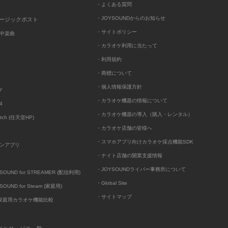
・よくある質問
・JOYSOUNDからのお知らせ
ュージックポスト
・サイトポリシー
中楽曲
・カラオケ利用に当たって
・利用規約
・商標について
・個人情報保護方針
ケ
・カラオケ機器の情報について
4
・カラオケ機器の導入（購入・レンタル）
itch (任天堂HP)
・カラオケ店舗の皆様へ
・スマホアプリ向けカラオケ採点機能SDK
ンアプリ
・ナイト店舗の開業支援情報
・JOYSOUNDライバー事務所について
UND for STREAMER (配信利用)
・Global Site
UND for Steam (家庭用)
・サイトマップ
D家庭用カラオケ機能比較