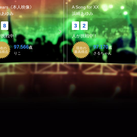
pears《本人映像》
A Song for XX
崎あゆみ
浜崎あゆみ
8
3
2
が挑戦中！
人が挑戦中！
97.566
97.170
点
点
在の
現在の
高得点
最高得点
りこ
さるちゃん