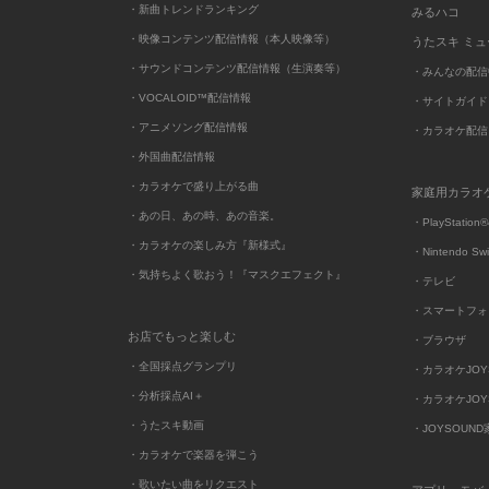
・新曲トレンドランキング
みるハコ
・映像コンテンツ配信情報（本人映像等）
うたスキ ミ
・サウンドコンテンツ配信情報（生演奏等）
・みんなの配信
・VOCALOID™配信情報
・サイトガイド
・アニメソング配信情報
・カラオケ配信
・外国曲配信情報
・カラオケで盛り上がる曲
家庭用カラオ
・あの日、あの時、あの音楽。
・PlayStation®
・カラオケの楽しみ方『新様式』
・Nintendo Sw
・気持ちよく歌おう！『マスクエフェクト』
・テレビ
・スマートフォ
お店でもっと楽しむ
・ブラウザ
・全国採点グランプリ
・カラオケJOYSO
・分析採点AI＋
・カラオケJOYSO
・うたスキ動画
・JOYSOUN
・カラオケで楽器を弾こう
・歌いたい曲をリクエスト