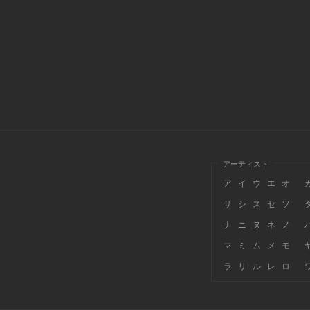
アーティスト
ア
イ
ウ
エ
オ
サ
シ
ス
セ
ソ
ナ
ニ
ヌ
ネ
ノ
マ
ミ
ム
メ
モ
ラ
リ
ル
レ
ロ