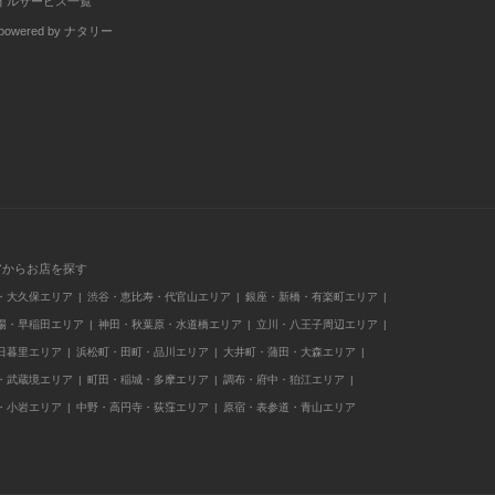
イルサービス一覧
wered by ナタリー
アからお店を探す
・大久保エリア
渋谷・恵比寿・代官山エリア
銀座・新橋・有楽町エリア
場・早稲田エリア
神田・秋葉原・水道橋エリア
立川・八王子周辺エリア
日暮里エリア
浜松町・田町・品川エリア
大井町・蒲田・大森エリア
・武蔵境エリア
町田・稲城・多摩エリア
調布・府中・狛江エリア
・小岩エリア
中野・高円寺・荻窪エリア
原宿・表参道・青山エリア