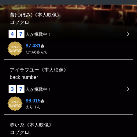
蕾(つぼみ)《本人映像》
コブクロ
4
7
人が挑戦中！
97.481
点
現在の
最高得点
なつめさんち
アイラブユー《本人映像》
back number
3
7
人が挑戦中！
96.015
点
現在の
最高得点
えりりん
赤い糸《本人映像》
コブクロ