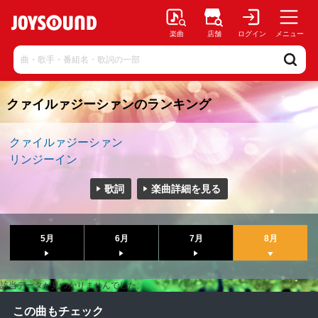
楽曲
店舗
ログイン
メニュー
クァイルァジーシァンのランキング
クァイルァジーシァン
リンジーイン
歌詞
楽曲詳細を見る
5月
6月
7月
8月
該当データが見つかりませんでした。
この曲もチェック