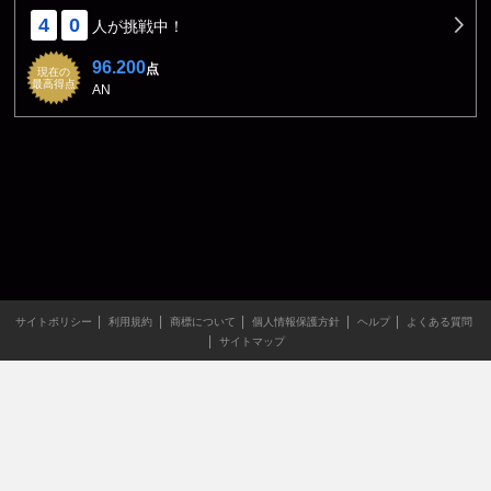
4
0
人が挑戦中！
96.200
点
現在の
最高得点
AN
サイトポリシー
利用規約
商標について
個人情報保護方針
ヘルプ
よくある質問
サイトマップ
当サイトのすべての文章や画像などの無断転載・引用を禁じま
す。
Copyright XING INC.All Rights Reserved.