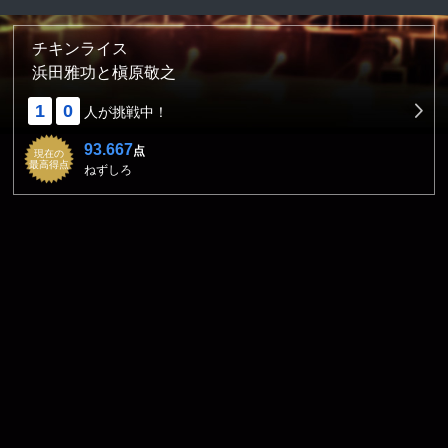
チキンライス
浜田雅功と槇原敬之
1
0
人が挑戦中！
93.667
点
現在の
最高得点
ねずしろ