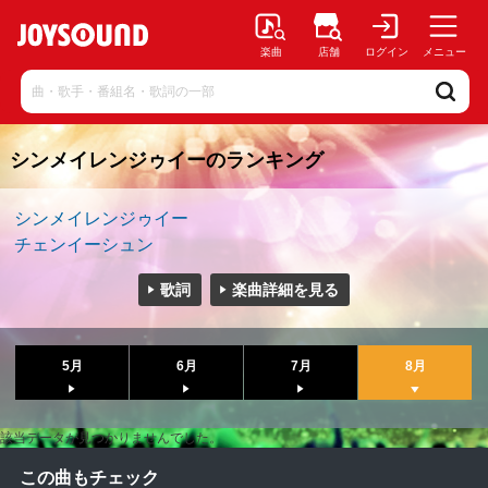
楽曲
店舗
ログイン
メニュー
シンメイレンジゥイーのランキング
シンメイレンジゥイー
チェンイーシュン
歌詞
楽曲詳細を見る
5月
6月
7月
8月
該当データが見つかりませんでした。
この曲もチェック