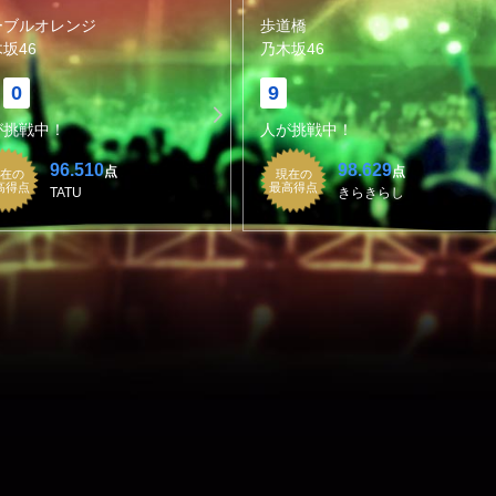
ーブルオレンジ
歩道橋
坂46
乃木坂46
0
9
が挑戦中！
人が挑戦中！
96.510
98.629
点
点
在の
現在の
高得点
最高得点
TATU
きらきらし