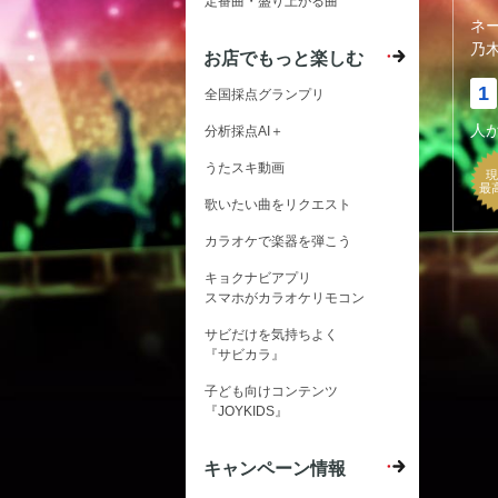
定番曲・盛り上がる曲
ネ
乃木
お店でもっと楽しむ
1
全国採点グランプリ
人
分析採点AI＋
うたスキ動画
現
最
歌いたい曲をリクエスト
カラオケで楽器を弾こう
キョクナビアプリ
スマホがカラオケリモコン
サビだけを気持ちよく
『サビカラ』
子ども向けコンテンツ
『JOYKIDS』
キャンペーン情報