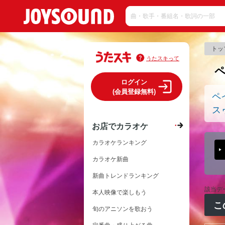
トッ
うたスキって
ログイン
(会員登録無料)
ペ
ス
お店でカラオケ
カラオケランキング
カラオケ新曲
新曲トレンドランキング
該当デ
本人映像で楽しもう
こ
旬のアニソンを歌おう