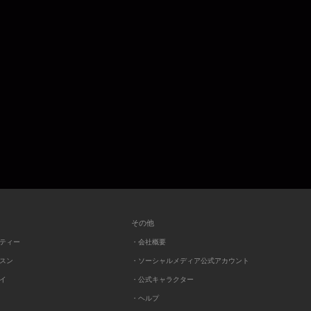
その他
ーティー
・会社概要
ッスン
・ソーシャルメディア公式アカウント
レイ
・公式キャラクター
・ヘルプ