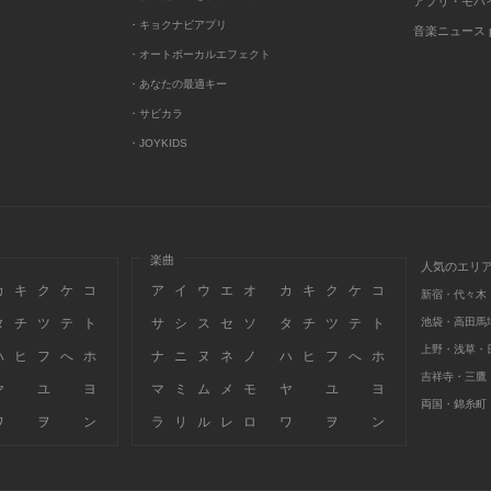
アプリ・モバ
・キョクナビアプリ
音楽ニュース po
・オートボーカルエフェクト
・あなたの最適キー
・サビカラ
・JOYKIDS
楽曲
人気のエリ
カ
キ
ク
ケ
コ
ア
イ
ウ
エ
オ
カ
キ
ク
ケ
コ
新宿・代々木
タ
チ
ツ
テ
ト
サ
シ
ス
セ
ソ
タ
チ
ツ
テ
ト
池袋・高田馬
上野・浅草・
ハ
ヒ
フ
へ
ホ
ナ
ニ
ヌ
ネ
ノ
ハ
ヒ
フ
へ
ホ
吉祥寺・三鷹
ヤ
ユ
ヨ
マ
ミ
ム
メ
モ
ヤ
ユ
ヨ
両国・錦糸町
ワ
ヲ
ン
ラ
リ
ル
レ
ロ
ワ
ヲ
ン