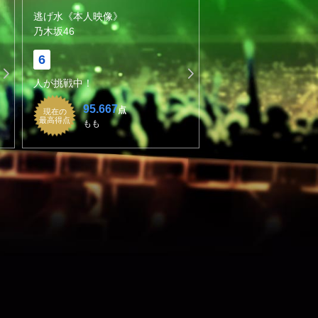
逃げ水《本人映像》
乃木坂46
6
人が挑戦中！
95.667
点
現在の
最高得点
もも