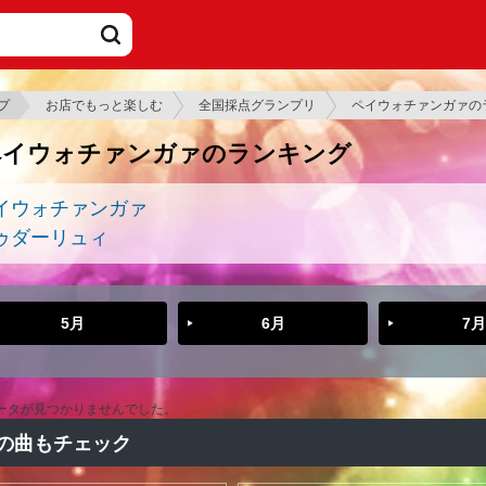
プ
お店でもっと楽しむ
全国採点グランプリ
ペイウォチァンガァの
ペイウォチァンガァのランキング
イウォチァンガァ
ゥダーリュィ
5月
6月
7月
ータが見つかりませんでした。
の曲もチェック