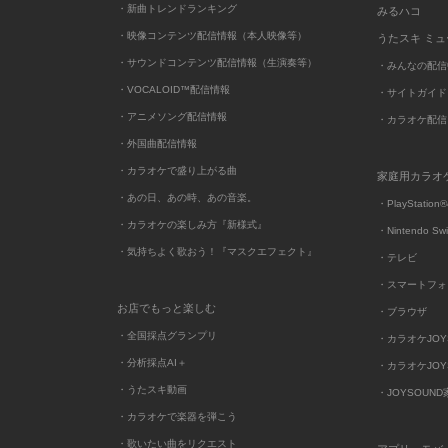
・新曲トレンドランキング
みるハコ
・映像コンテンツ配信情報（本人映像等）
うたスキ ミ
・サウンドコンテンツ配信情報（生演奏等）
・みんなの配信
・VOCALOID™配信情報
・サイトガイド
・アニメソング配信情報
・カラオケ配信
・外国曲配信情報
・カラオケで盛り上がる曲
家庭用カラオ
・あの日、あの時、あの音楽。
・PlayStation®
・カラオケの楽しみ方『新様式』
・Nintendo Sw
・気持ちよく歌おう！『マスクエフェクト』
・テレビ
・スマートフォ
お店でもっと楽しむ
・ブラウザ
・全国採点グランプリ
・カラオケJOYSO
・分析採点AI＋
・カラオケJOYSO
・うたスキ動画
・JOYSOUN
・カラオケで楽器を弾こう
・歌いたい曲をリクエスト