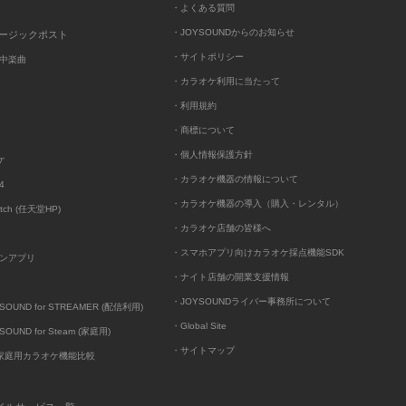
・よくある質問
・JOYSOUNDからのお知らせ
ュージックポスト
・サイトポリシー
中楽曲
・カラオケ利用に当たって
・利用規約
・商標について
・個人情報保護方針
ケ
・カラオケ機器の情報について
4
・カラオケ機器の導入（購入・レンタル）
itch (任天堂HP)
・カラオケ店舗の皆様へ
・スマホアプリ向けカラオケ採点機能SDK
ンアプリ
・ナイト店舗の開業支援情報
・JOYSOUNDライバー事務所について
UND for STREAMER (配信利用)
・Global Site
UND for Steam (家庭用)
・サイトマップ
D家庭用カラオケ機能比較