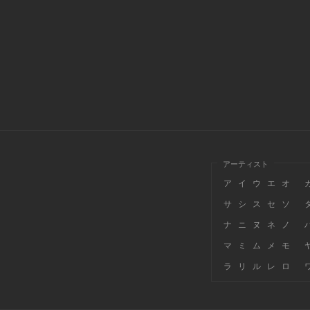
アーティスト
ア
イ
ウ
エ
オ
サ
シ
ス
セ
ソ
ナ
ニ
ヌ
ネ
ノ
マ
ミ
ム
メ
モ
ラ
リ
ル
レ
ロ