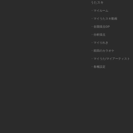
うたスキ
・マイルーム
・マイうたスキ動画
・全国採点GP
・分析採点
・マイりれき
・前回のカラオケ
・マイうた/マイアーティスト
・各種設定