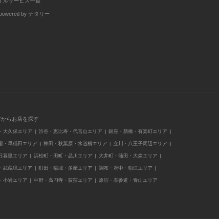
イルサービス一覧
wered by ナタリー
アからお店を探す
・大久保エリア
渋谷・恵比寿・代官山エリア
銀座・新橋・有楽町エリア
場・早稲田エリア
神田・秋葉原・水道橋エリア
立川・八王子周辺エリア
日暮里エリア
浜松町・田町・品川エリア
大井町・蒲田・大森エリア
・武蔵境エリア
町田・稲城・多摩エリア
調布・府中・狛江エリア
・小岩エリア
中野・高円寺・荻窪エリア
原宿・表参道・青山エリア