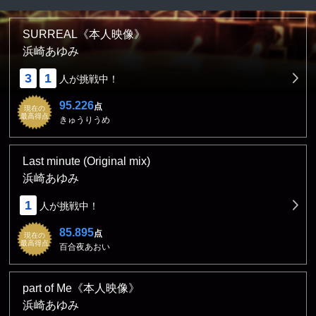
SURREAL《本人映像》
浜崎あゆみ
3
1
人が挑戦中！
95.226
点
現在の
最高得点
きゅうりうめ
Last minute (Original mix)
浜崎あゆみ
1
人が挑戦中！
85.895
点
現在の
最高得点
百合夜あおい
part of Me《本人映像》
浜崎あゆみ