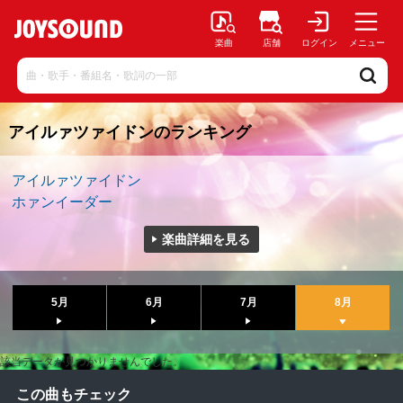
楽曲
店舗
ログイン
メニュー
アイルァツァイドンのランキング
アイルァツァイドン
ホァンイーダー
楽曲詳細を見る
5月
6月
7月
8月
該当データが見つかりませんでした。
この曲もチェック