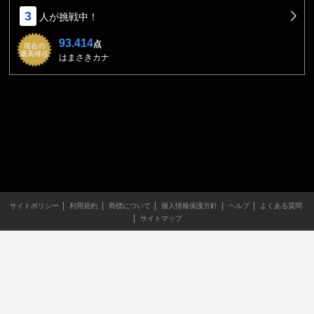
3
人が挑戦中！
93.414
点
現在の
最高得点
はまさきカナ
サイトポリシー
利用規約
商標について
個人情報保護方針
ヘルプ
よくある質問
サイトマップ
当サイトのすべての文章や画像などの無断転載・引用を禁じま
す。
Copyright XING INC.All Rights Reserved.