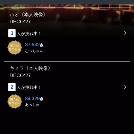
ハオ《本人映像》
DECO*27
3
人が挑戦中！
87.532
点
現在の
最高得点
むっちゃん
キメラ《本人映像》
DECO*27
2
人が挑戦中！
84.329
点
現在の
最高得点
あっしゅ