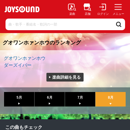
楽曲
店舗
ログイン
メニュー
グオワンホァンホウのランキング
グオワンホァンホウ
ダーズイバー
楽曲詳細を見る
5月
6月
7月
8月
該当データが見つかりませんでした。
この曲もチェック