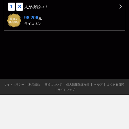
1
8
人が挑戦中！
98.206
点
現在の
最高得点
ライコネン
サイトポリシー
利用規約
商標について
個人情報保護方針
ヘルプ
よくある質問
サイトマップ
当サイトのすべての文章や画像などの無断転載・引用を禁じま
す。
Copyright XING INC.All Rights Reserved.