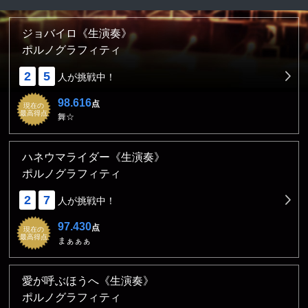
ジョバイロ《生演奏》
ポルノグラフィティ
2
5
人が挑戦中！
98.616
点
現在の
最高得点
舞☆
ハネウマライダー《生演奏》
ポルノグラフィティ
2
7
人が挑戦中！
97.430
点
現在の
最高得点
まぁぁぁ
愛が呼ぶほうへ《生演奏》
ポルノグラフィティ