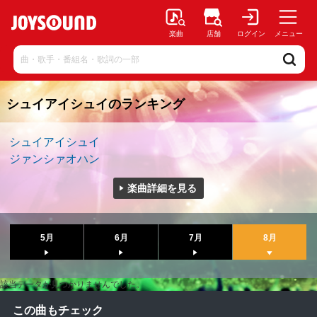
楽曲
店舗
ログイン
メニュー
シュイアイシュイのランキング
シュイアイシュイ
ジァンシァオハン
楽曲詳細を見る
5月
6月
7月
8月
該当データが見つかりませんでした。
この曲もチェック