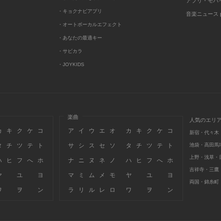
アプリ・モバ
・キョクナビアプリ
音楽ニュース po
・オートボーカルエフェクト
・あなたの最適キー
・サビカラ
・JOYKIDS
楽曲
人気のエリ
カ
キ
ク
ケ
コ
ア
イ
ウ
エ
オ
カ
キ
ク
ケ
コ
新宿・代々木
タ
チ
ツ
テ
ト
サ
シ
ス
セ
ソ
タ
チ
ツ
テ
ト
池袋・高田馬
上野・浅草・
ハ
ヒ
フ
へ
ホ
ナ
ニ
ヌ
ネ
ノ
ハ
ヒ
フ
へ
ホ
吉祥寺・三鷹
ヤ
ユ
ヨ
マ
ミ
ム
メ
モ
ヤ
ユ
ヨ
両国・錦糸町
ワ
ヲ
ン
ラ
リ
ル
レ
ロ
ワ
ヲ
ン