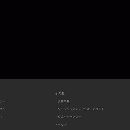
その他
ーティー
・会社概要
ッスン
・ソーシャルメディア公式アカウント
レイ
・公式キャラクター
・ヘルプ