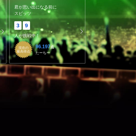
君が思い出になる前に
スピッツ
3
9
人が挑戦中！
96.197
点
現在の
最高得点
たーちー