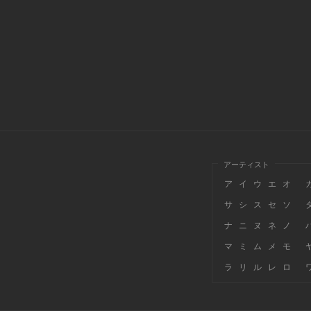
アーティスト
ア
イ
ウ
エ
オ
サ
シ
ス
セ
ソ
ナ
ニ
ヌ
ネ
ノ
マ
ミ
ム
メ
モ
ラ
リ
ル
レ
ロ