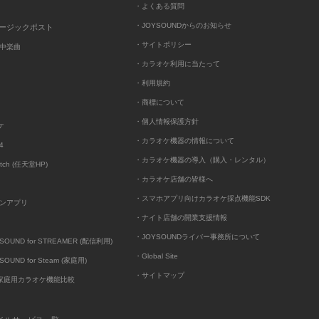
・よくある質問
・JOYSOUNDからのお知らせ
ュージックポスト
・サイトポリシー
中楽曲
・カラオケ利用に当たって
・利用規約
・商標について
・個人情報保護方針
ケ
・カラオケ機器の情報について
4
・カラオケ機器の導入（購入・レンタル）
itch (任天堂HP)
・カラオケ店舗の皆様へ
・スマホアプリ向けカラオケ採点機能SDK
ンアプリ
・ナイト店舗の開業支援情報
・JOYSOUNDライバー事務所について
UND for STREAMER (配信利用)
・Global Site
UND for Steam (家庭用)
・サイトマップ
D家庭用カラオケ機能比較