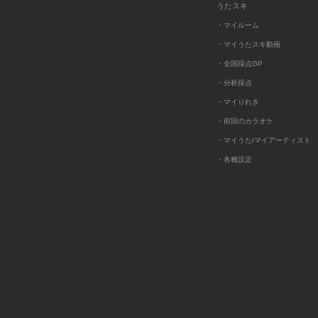
うたスキ
・マイルーム
・マイうたスキ動画
・全国採点GP
・分析採点
・マイりれき
・前回のカラオケ
・マイうた/マイアーティスト
・各種設定