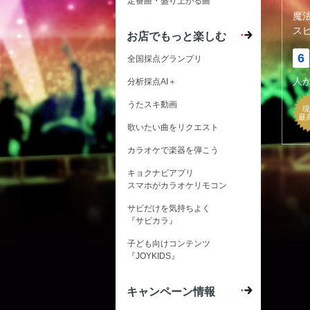
定番曲・盛り上がる曲
魔
ス
お店でもっと楽しむ
6
全国採点グランプリ
人
分析採点AI＋
うたスキ動画
現
最
歌いたい曲をリクエスト
カラオケで楽器を弾こう
キョクナビアプリ
スマホがカラオケリモコン
サビだけを気持ちよく
『サビカラ』
子ども向けコンテンツ
『JOYKIDS』
キャンペーン情報