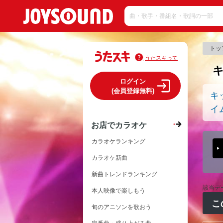
トッ
うたスキって
ログイン
(会員登録無料)
キ
イ
お店でカラオケ
カラオケランキング
カラオケ新曲
新曲トレンドランキング
該当デ
本人映像で楽しもう
こ
旬のアニソンを歌おう