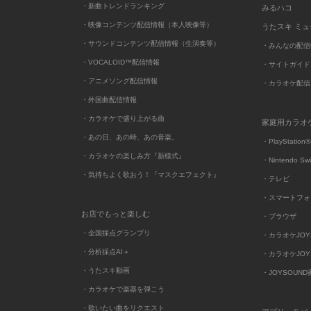
・新曲トレンドランキング
みるハコ
・映像コンテンツ配信情報（本人映像等）
うたスキ ミ
・サウンドコンテンツ配信情報（生演奏等）
・みんなの配信
・VOCALOID™配信情報
・サイトガイド
・アニメソング配信情報
・カラオケ配信
・外国曲配信情報
・カラオケで盛り上がる曲
家庭用カラオ
・あの日、あの時、あの音楽。
・PlayStation®
・カラオケの楽しみ方『新様式』
・Nintendo Sw
・気持ちよく歌おう！『マスクエフェクト』
・テレビ
・スマートフォ
お店でもっと楽しむ
・ブラウザ
・全国採点グランプリ
・カラオケJOYSO
・分析採点AI＋
・カラオケJOYSO
・うたスキ動画
・JOYSOUN
・カラオケで楽器を弾こう
・歌いたい曲をリクエスト