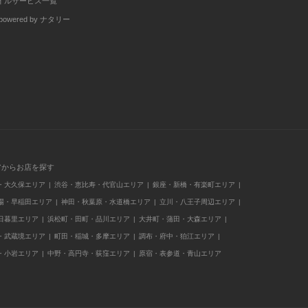
イルサービス一覧
wered by ナタリー
アからお店を探す
・大久保エリア
渋谷・恵比寿・代官山エリア
銀座・新橋・有楽町エリア
場・早稲田エリア
神田・秋葉原・水道橋エリア
立川・八王子周辺エリア
日暮里エリア
浜松町・田町・品川エリア
大井町・蒲田・大森エリア
・武蔵境エリア
町田・稲城・多摩エリア
調布・府中・狛江エリア
・小岩エリア
中野・高円寺・荻窪エリア
原宿・表参道・青山エリア