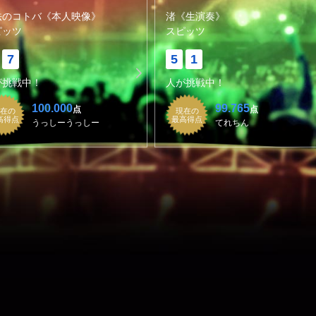
法のコトバ《本人映像》
渚《生演奏》
ピッツ
スピッツ
7
5
1
が挑戦中！
人が挑戦中！
100.000
99.765
点
点
在の
現在の
高得点
最高得点
うっしーうっしー
てれちん