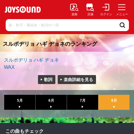
楽曲
店舗
ログイン
メニュー
スルポヂリョ ハギ ヂョネのランキング
スルポヂリョ ハギ ヂョネ
WAX
歌詞
楽曲詳細を見る
5月
6月
7月
8月
該当データが見つかりませんでした。
この曲もチェック