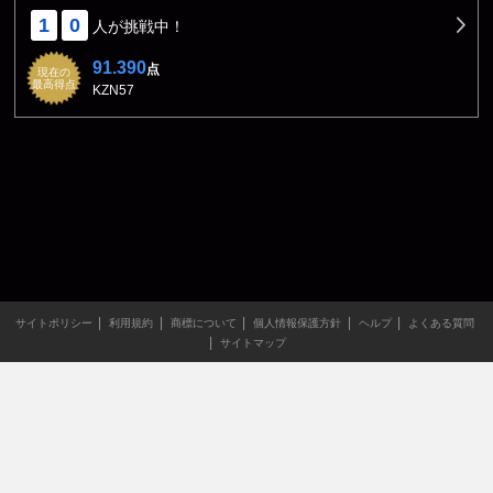
1
0
人が挑戦中！
91.390
点
現在の
最高得点
KZN57
サイトポリシー
利用規約
商標について
個人情報保護方針
ヘルプ
よくある質問
サイトマップ
当サイトのすべての文章や画像などの無断転載・引用を禁じま
す。
Copyright XING INC.All Rights Reserved.