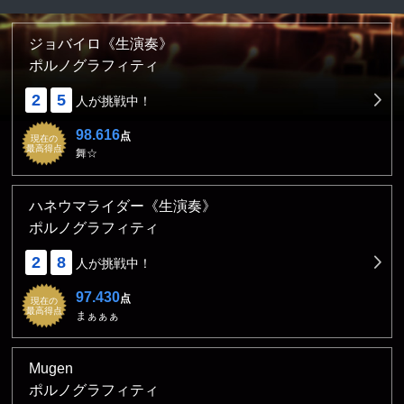
ジョバイロ《生演奏》
ポルノグラフィティ
2
5
人が挑戦中！
98.616
点
現在の
最高得点
舞☆
ハネウマライダー《生演奏》
ポルノグラフィティ
2
8
人が挑戦中！
97.430
点
現在の
最高得点
まぁぁぁ
Mugen
ポルノグラフィティ