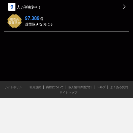
9
人が挑戦中！
97.389
点
現在の
最高得点
遊撃隊★なおにゃ
サイトポリシー
利用規約
商標について
個人情報保護方針
ヘルプ
よくある質問
サイトマップ
当サイトのすべての文章や画像などの無断転載・引用を禁じま
す。
Copyright XING INC.All Rights Reserved.