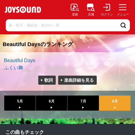
楽曲
店舗
ログイン
メニュー
Beautiful Daysのランキング
Beautiful Days
ふくい舞
歌詞
楽曲詳細を見る
5月
6月
7月
8月
該当データが見つかりませんでした。
この曲もチェック