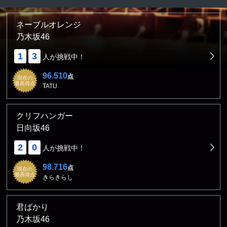
ネーブルオレンジ
乃木坂46
1
3
人が挑戦中！
96.510
点
現在の
最高得点
TATU
クリフハンガー
日向坂46
2
0
人が挑戦中！
98.716
点
現在の
最高得点
きらきらし
君ばかり
乃木坂46