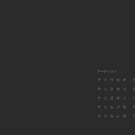
アーティスト
ア
イ
ウ
エ
オ
サ
シ
ス
セ
ソ
ナ
ニ
ヌ
ネ
ノ
マ
ミ
ム
メ
モ
ラ
リ
ル
レ
ロ