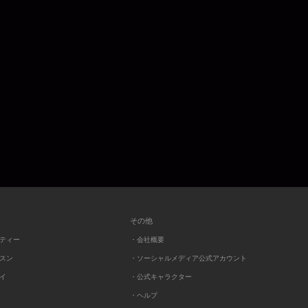
その他
ーティー
・会社概要
ッスン
・ソーシャルメディア公式アカウント
レイ
・公式キャラクター
・ヘルプ