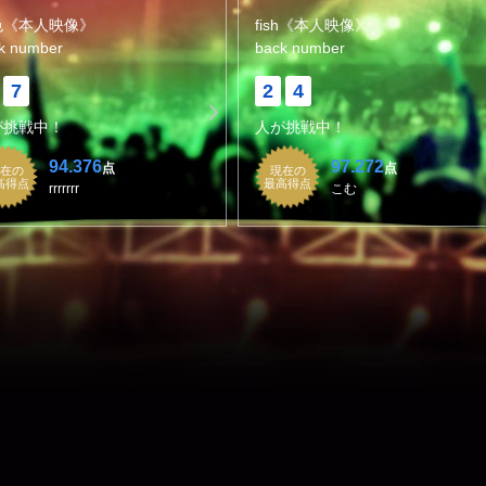
色《本人映像》
fish《本人映像》
k number
back number
7
2
4
が挑戦中！
人が挑戦中！
94.376
97.272
点
点
在の
現在の
高得点
最高得点
rrrrrrr
こむ