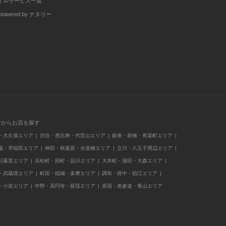
イルサービス一覧
wered by ナタリー
アからお店を探す
・大久保エリア
渋谷・恵比寿・代官山エリア
銀座・新橋・有楽町エリア
場・早稲田エリア
神田・秋葉原・水道橋エリア
立川・八王子周辺エリア
日暮里エリア
浜松町・田町・品川エリア
大井町・蒲田・大森エリア
・武蔵境エリア
町田・稲城・多摩エリア
調布・府中・狛江エリア
・小岩エリア
中野・高円寺・荻窪エリア
原宿・表参道・青山エリア