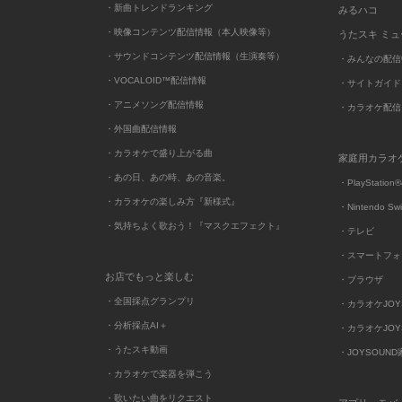
・新曲トレンドランキング
みるハコ
・映像コンテンツ配信情報（本人映像等）
うたスキ ミ
・サウンドコンテンツ配信情報（生演奏等）
・みんなの配信
・VOCALOID™配信情報
・サイトガイド
・アニメソング配信情報
・カラオケ配信
・外国曲配信情報
・カラオケで盛り上がる曲
家庭用カラオ
・あの日、あの時、あの音楽。
・PlayStation®
・カラオケの楽しみ方『新様式』
・Nintendo Sw
・気持ちよく歌おう！『マスクエフェクト』
・テレビ
・スマートフォ
お店でもっと楽しむ
・ブラウザ
・全国採点グランプリ
・カラオケJOYSO
・分析採点AI＋
・カラオケJOYSO
・うたスキ動画
・JOYSOUN
・カラオケで楽器を弾こう
・歌いたい曲をリクエスト