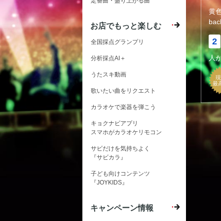
定番曲・盛り上がる曲
黄
bac
お店でもっと楽しむ
2
全国採点グランプリ
人
分析採点AI＋
うたスキ動画
現
最
歌いたい曲をリクエスト
カラオケで楽器を弾こう
キョクナビアプリ
スマホがカラオケリモコン
サビだけを気持ちよく
『サビカラ』
子ども向けコンテンツ
『JOYKIDS』
キャンペーン情報