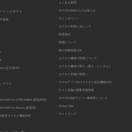
・よくある質問
・JOYSOUNDからのお知らせ
ュージックポスト
・サイトポリシー
中楽曲
・カラオケ利用に当たって
・利用規約
・商標について
・個人情報保護方針
ケ
・カラオケ機器の情報について
4
・カラオケ機器の導入（購入・レンタル）
itch (任天堂HP)
・カラオケ店舗の皆様へ
・スマホアプリ向けカラオケ採点機能SDK
ンアプリ
・ナイト店舗の開業支援情報
・JOYSOUNDライバー事務所について
UND for STREAMER (配信利用)
・Global Site
UND for Steam (家庭用)
・サイトマップ
D家庭用カラオケ機能比較