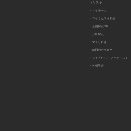
うたスキ
・マイルーム
・マイうたスキ動画
・全国採点GP
・分析採点
・マイりれき
・前回のカラオケ
・マイうた/マイアーティスト
・各種設定