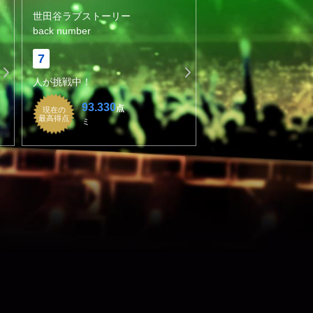
世田谷ラブストーリー
back number
7
人が挑戦中！
93.330
点
現在の
最高得点
ミ