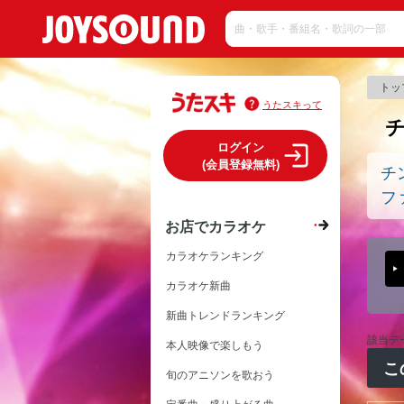
トッ
うたスキって
ログイン
(会員登録無料)
チ
フ
お店でカラオケ
カラオケランキング
カラオケ新曲
新曲トレンドランキング
該当デ
本人映像で楽しもう
こ
旬のアニソンを歌おう