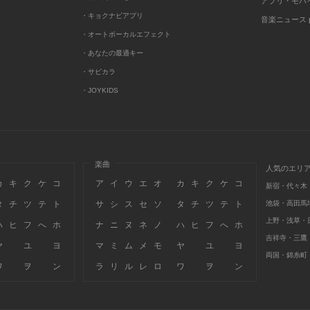
アプリ・モバ
・キョクナビアプリ
音楽ニュース po
・オートボーカルエフェクト
・あなたの最適キー
・サビカラ
・JOYKIDS
楽曲
人気のエリ
カ
キ
ク
ケ
コ
ア
イ
ウ
エ
オ
カ
キ
ク
ケ
コ
新宿・代々木
タ
チ
ツ
テ
ト
サ
シ
ス
セ
ソ
タ
チ
ツ
テ
ト
池袋・高田馬
上野・浅草・
ハ
ヒ
フ
へ
ホ
ナ
ニ
ヌ
ネ
ノ
ハ
ヒ
フ
へ
ホ
吉祥寺・三鷹
ヤ
ユ
ヨ
マ
ミ
ム
メ
モ
ヤ
ユ
ヨ
両国・錦糸町
ワ
ヲ
ン
ラ
リ
ル
レ
ロ
ワ
ヲ
ン