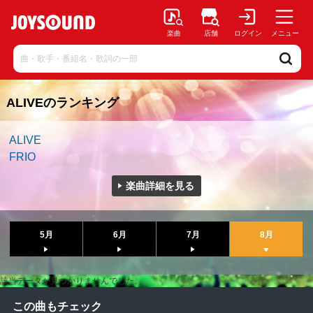
楽曲
店舗
ログイン
メニュー
ALIVEのランキング
ALIVE
FRIO
楽曲詳細を見る
5月
6月
7月
8月
該当データが見つかりませんでした。
この曲もチェック