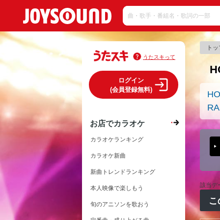
トッ
うたスキって
H
ログイン
(会員登録無料)
HO
RA
お店でカラオケ
カラオケランキング
カラオケ新曲
新曲トレンドランキング
該当デ
本人映像で楽しもう
こ
旬のアニソンを歌おう