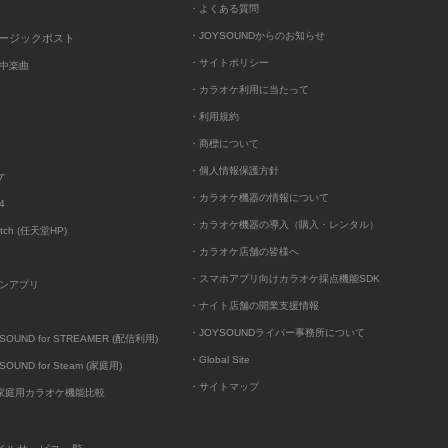
・よくある質問
・JOYSOUNDからのお知らせ
ュージックポスト
・サイトポリシー
中楽曲
・カラオケ利用に当たって
・利用規約
・商標について
・個人情報保護方針
ケ
・カラオケ機器の情報について
4
・カラオケ機器の導入（購入・レンタル）
itch (任天堂HP)
・カラオケ店舗の皆様へ
・スマホアプリ向けカラオケ採点機能SDK
ンアプリ
・ナイト店舗の開業支援情報
・JOYSOUNDライバー事務所について
UND for STREAMER (配信利用)
・Global Site
UND for Steam (家庭用)
・サイトマップ
D家庭用カラオケ機能比較