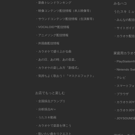
・新曲トレンドランキング
みるハコ
・映像コンテンツ配信情報（本人映像等）
うたスキ ミ
・サウンドコンテンツ配信情報（生演奏等）
・みんなの配信
・VOCALOID™配信情報
・サイトガイド
・アニメソング配信情報
・カラオケ配信
・外国曲配信情報
・カラオケで盛り上がる曲
家庭用カラオ
・あの日、あの時、あの音楽。
・PlayStation®
・カラオケの楽しみ方『新様式』
・Nintendo Sw
・気持ちよく歌おう！『マスクエフェクト』
・テレビ
・スマートフォ
お店でもっと楽しむ
・ブラウザ
・全国採点グランプリ
・カラオケJOYSO
・分析採点AI＋
・カラオケJOYSO
・うたスキ動画
・JOYSOUN
・カラオケで楽器を弾こう
・歌いたい曲をリクエスト