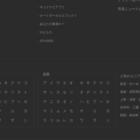
アプリ・モバ
・キョクナビアプリ
音楽ニュース po
・オートボーカルエフェクト
・あなたの最適キー
・サビカラ
・JOYKIDS
楽曲
人気のエリ
カ
キ
ク
ケ
コ
ア
イ
ウ
エ
オ
カ
キ
ク
ケ
コ
新宿・代々木
タ
チ
ツ
テ
ト
サ
シ
ス
セ
ソ
タ
チ
ツ
テ
ト
池袋・高田馬
上野・浅草・
ハ
ヒ
フ
へ
ホ
ナ
ニ
ヌ
ネ
ノ
ハ
ヒ
フ
へ
ホ
吉祥寺・三鷹
ヤ
ユ
ヨ
マ
ミ
ム
メ
モ
ヤ
ユ
ヨ
両国・錦糸町
ワ
ヲ
ン
ラ
リ
ル
レ
ロ
ワ
ヲ
ン