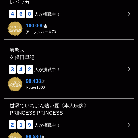
レベッカ
4
6
8
人が挑戦中！
100.000
点
現在の
最高得点
アニソンバーＸ73
異邦人
久保田早紀
3
4
2
人が挑戦中！
99.438
点
現在の
最高得点
Roger1000
世界でいちばん熱い夏《本人映像》
PRINCESS PRINCESS
2
1
9
人が挑戦中！
98.530
点
現在の