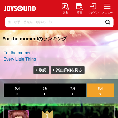
楽曲
店舗
ログイン
メニュー
For the momentのランキング
For the moment
Every Little Thing
歌詞
楽曲詳細を見る
5月
6月
7月
8月
1