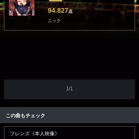
94.827
点
ニック
1/1
この曲もチェック
フレンズ《本人映像》