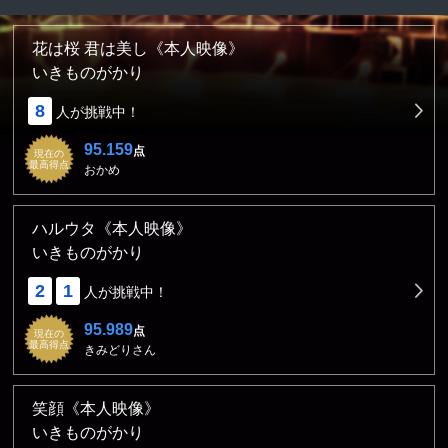
花は桜 君は美し《本人映像》
いきものがかり
8
人が挑戦中！
95.159
点
現在の
最高得点
おかめ
ハルウタ《本人映像》
いきものがかり
2
1
人が挑戦中！
95.989
点
現在の
最高得点
きみどりさん
笑顔《本人映像》
いきものがかり