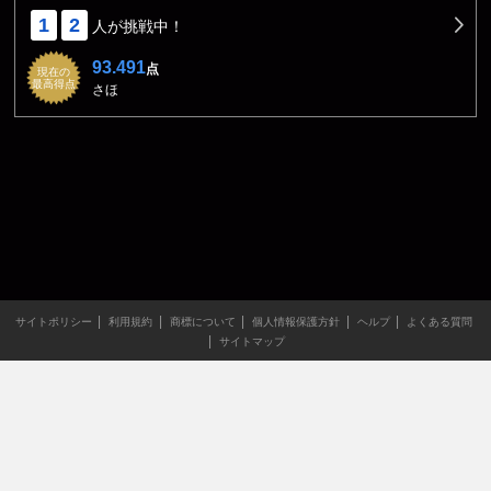
1
2
人が挑戦中！
93.491
点
現在の
最高得点
さほ
サイトポリシー
利用規約
商標について
個人情報保護方針
ヘルプ
よくある質問
サイトマップ
当サイトのすべての文章や画像などの無断転載・引用を禁じま
す。
Copyright XING INC.All Rights Reserved.