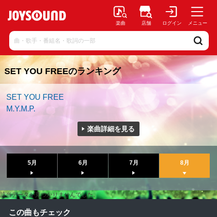
楽曲
店舗
ログイン
メニュー
SET YOU FREEのランキング
SET YOU FREE
M.Y.M.P.
楽曲詳細を見る
5月
6月
7月
8月
該当データが見つかりませんでした。
この曲もチェック