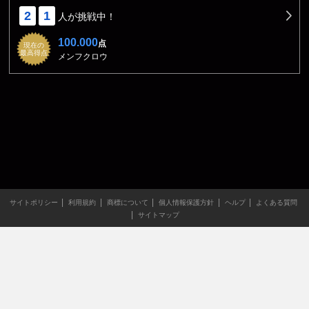
2
1
人が挑戦中！
100.000
点
現在の
最高得点
メンフクロウ
サイトポリシー
利用規約
商標について
個人情報保護方針
ヘルプ
よくある質問
サイトマップ
当サイトのすべての文章や画像などの無断転載・引用を禁じま
す。
Copyright XING INC.All Rights Reserved.