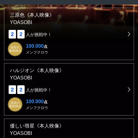
三原色《本人映像》
YOASOBI
2
2
人が挑戦中！
100.000
点
現在の
最高得点
メンフクロウ
ハルジオン《本人映像》
YOASOBI
2
2
人が挑戦中！
100.000
点
現在の
最高得点
メンフクロウ
優しい彗星《本人映像》
YOASOBI