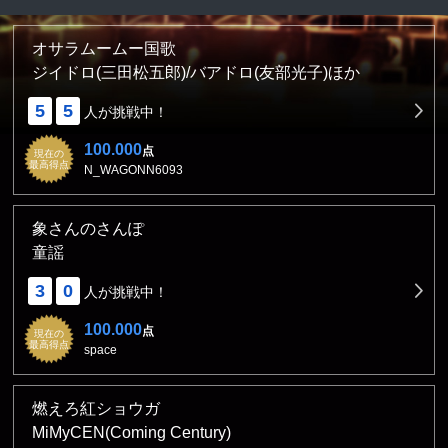
オサラムームー国歌
ジイドロ(三田松五郎)/バアドロ(友部光子)ほか
5
5
人が挑戦中！
100.000
点
現在の
最高得点
N_WAGONN6093
象さんのさんぽ
童謡
3
0
人が挑戦中！
100.000
点
現在の
最高得点
space
燃えろ紅ショウガ
MiMyCEN(Coming Century)