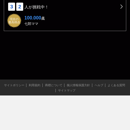
3
2
人が挑戦中！
100.000
点
現在の
最高得点
七郎ママ
サイトポリシー
利用規約
商標について
個人情報保護方針
ヘルプ
よくある質問
サイトマップ
当サイトのすべての文章や画像などの無断転載・引用を禁じま
す。
Copyright XING INC.All Rights Reserved.