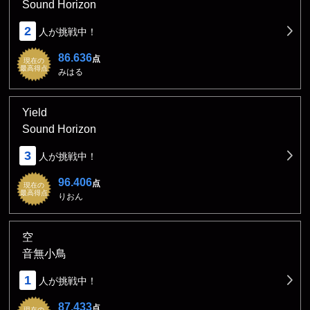
Sound Horizon
2
人が挑戦中！
86.636
点
現在の
最高得点
みはる
Yield
Sound Horizon
3
人が挑戦中！
96.406
点
現在の
最高得点
りおん
空
音無小鳥
1
人が挑戦中！
87.433
点
現在の