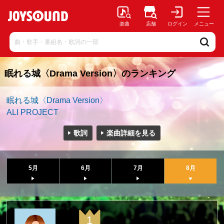
楽曲
店舗
ログイン
メニュー
眠れる城〈Drama Version〉のランキング
眠れる城〈Drama Version〉
ALI PROJECT
歌詞
楽曲詳細を見る
5月
6月
7月
8月
1