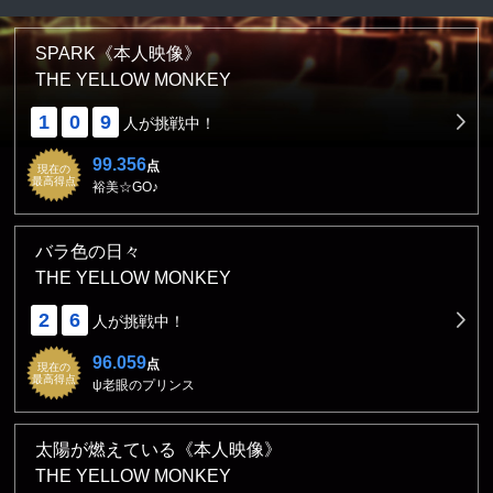
SPARK《本人映像》
THE YELLOW MONKEY
1
0
9
人が挑戦中！
99.356
点
現在の
最高得点
裕美☆GO♪
バラ色の日々
THE YELLOW MONKEY
2
6
人が挑戦中！
96.059
点
現在の
最高得点
ψ老眼のプリンス
太陽が燃えている《本人映像》
THE YELLOW MONKEY