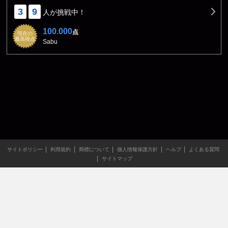
3
9
人が挑戦中！
100.000
点
現在の
最高得点
Sabu
サイトポリシー
利用規約
商標について
個人情報保護方針
ヘルプ
よくある質問
サイトマップ
当サイトのすべての文章や画像などの無断転載・引用を禁じま
す。
Copyright XING INC.All Rights Reserved.