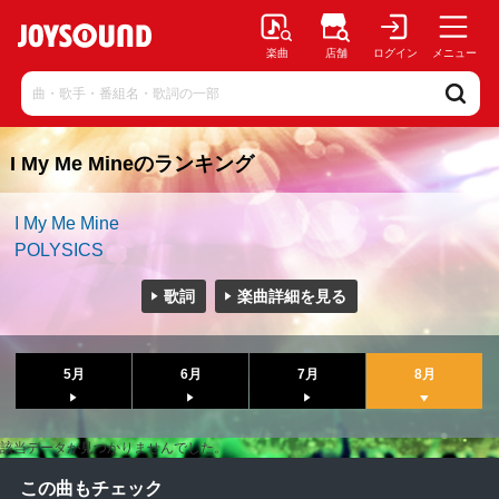
楽曲
店舗
ログイン
メニュー
I My Me Mineのランキング
I My Me Mine
POLYSICS
歌詞
楽曲詳細を見る
5月
6月
7月
8月
該当データが見つかりませんでした。
この曲もチェック