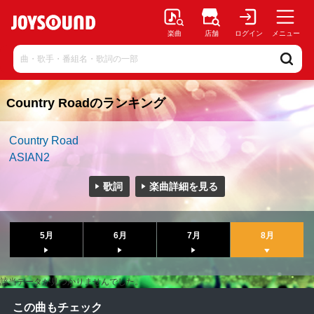
楽曲
店舗
ログイン
メニュー
Country Roadのランキング
Country Road
ASIAN2
歌詞
楽曲詳細を見る
5月
6月
7月
8月
該当データが見つかりませんでした。
この曲もチェック