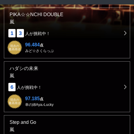
PIKA☆☆NCHI DOUBLE
嵐
1
3
人が挑戦中！
96.484
点
現在の
最高得点
みど☆さくらっぷ
ハダシの未来
嵐
6
人が挑戦中！
97.185
点
現在の
最高得点
幸の姉Aya♪Lucky
Step and Go
嵐