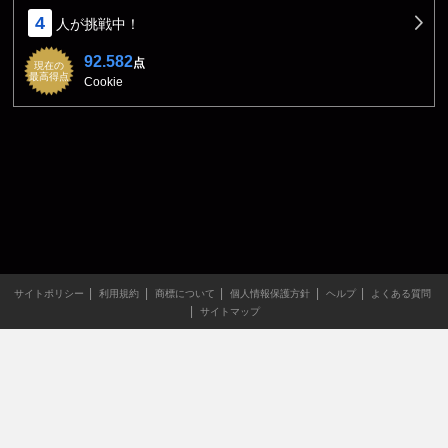
4
人が挑戦中！
92.582
点
現在の
最高得点
Cookie
サイトポリシー
利用規約
商標について
個人情報保護方針
ヘルプ
よくある質問
サイトマップ
当サイトのすべての文章や画像などの無断転載・引用を禁じま
す。
Copyright XING INC.All Rights Reserved.