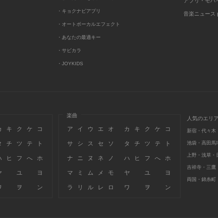
アプリ・モバ
・キョクナビアプリ
音楽ニュース po
・オートボーカルエフェクト
・あなたの最適キー
・サビカラ
・JOYKIDS
楽曲
人気のエリ
カ
キ
ク
ケ
コ
ア
イ
ウ
エ
オ
カ
キ
ク
ケ
コ
新宿・代々木
タ
チ
ツ
テ
ト
サ
シ
ス
セ
ソ
タ
チ
ツ
テ
ト
池袋・高田馬
上野・浅草・
ハ
ヒ
フ
へ
ホ
ナ
ニ
ヌ
ネ
ノ
ハ
ヒ
フ
へ
ホ
吉祥寺・三鷹
ヤ
ユ
ヨ
マ
ミ
ム
メ
モ
ヤ
ユ
ヨ
両国・錦糸町
ワ
ヲ
ン
ラ
リ
ル
レ
ロ
ワ
ヲ
ン