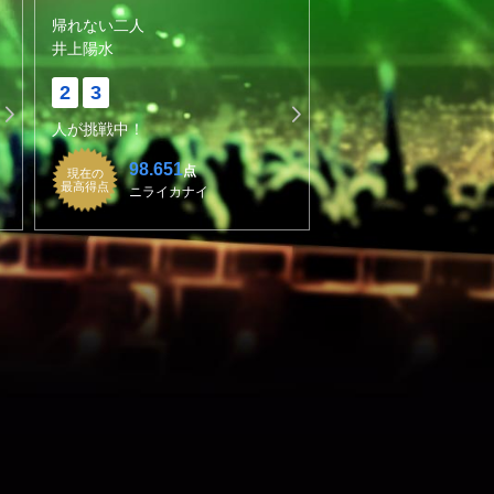
帰れない二人
井上陽水
2
3
人が挑戦中！
98.651
点
現在の
最高得点
ニライカナイ