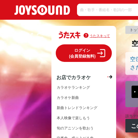
トッ
うたスキって
ログイン
(会員登録無料)
空
さ
お店でカラオケ
カラオケランキング
カラオケ新曲
新曲トレンドランキング
該当デ
本人映像で楽しもう
こ
旬のアニソンを歌おう