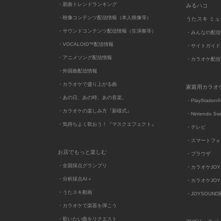
・新曲トレンドランキング
みるハコ
・映像コンテンツ配信情報（本人映像等）
うたスキ ミ
・サウンドコンテンツ配信情報（生演奏等）
・みんなの配信
・VOCALOID™配信情報
・サイトガイド
・アニメソング配信情報
・カラオケ配信
・外国曲配信情報
・カラオケで盛り上がる曲
家庭用カラオ
・あの日、あの時、あの音楽。
・PlayStation®
・カラオケの楽しみ方『新様式』
・Nintendo Sw
・気持ちよく歌おう！『マスクエフェクト』
・テレビ
・スマートフォ
お店でもっと楽しむ
・ブラウザ
・全国採点グランプリ
・カラオケJOYSO
・分析採点AI＋
・カラオケJOYSO
・うたスキ動画
・JOYSOUN
・カラオケで楽器を弾こう
・歌いたい曲をリクエスト