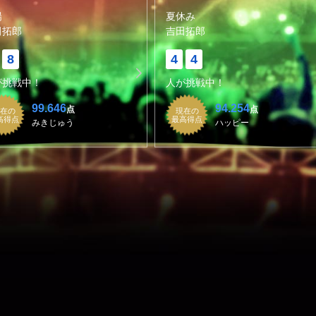
陽
夏休み
田拓郎
吉田拓郎
8
4
4
が挑戦中！
人が挑戦中！
99.646
94.254
点
点
在の
現在の
高得点
最高得点
みきじゅう
ハッピー