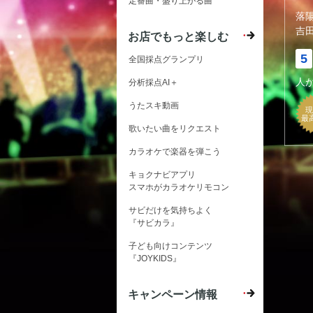
定番曲・盛り上がる曲
落
吉
お店でもっと楽しむ
5
全国採点グランプリ
人
分析採点AI＋
うたスキ動画
現
最
歌いたい曲をリクエスト
カラオケで楽器を弾こう
キョクナビアプリ
スマホがカラオケリモコン
サビだけを気持ちよく
『サビカラ』
子ども向けコンテンツ
『JOYKIDS』
キャンペーン情報