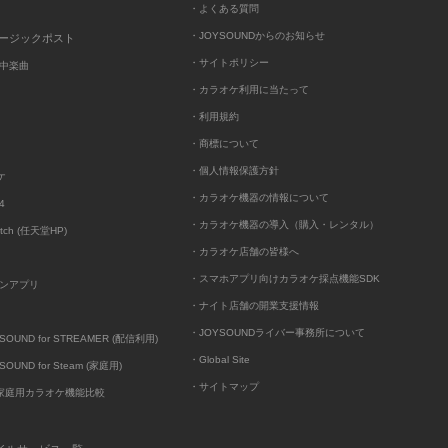
・よくある質問
・JOYSOUNDからのお知らせ
ュージックポスト
・サイトポリシー
中楽曲
・カラオケ利用に当たって
・利用規約
・商標について
・個人情報保護方針
ケ
・カラオケ機器の情報について
4
・カラオケ機器の導入（購入・レンタル）
itch (任天堂HP)
・カラオケ店舗の皆様へ
・スマホアプリ向けカラオケ採点機能SDK
ンアプリ
・ナイト店舗の開業支援情報
・JOYSOUNDライバー事務所について
UND for STREAMER (配信利用)
・Global Site
UND for Steam (家庭用)
・サイトマップ
D家庭用カラオケ機能比較