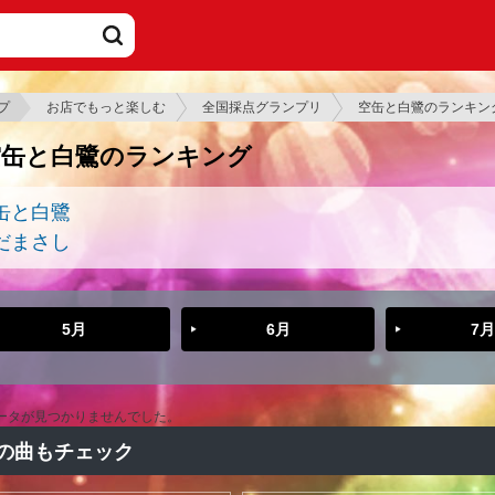
プ
お店でもっと楽しむ
全国採点グランプリ
空缶と白鷺のランキン
空缶と白鷺のランキング
缶と白鷺
だまさし
5月
6月
7月
ータが見つかりませんでした。
の曲もチェック