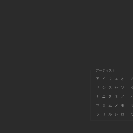
アーティスト
ア
イ
ウ
エ
オ
サ
シ
ス
セ
ソ
ナ
ニ
ヌ
ネ
ノ
マ
ミ
ム
メ
モ
ラ
リ
ル
レ
ロ