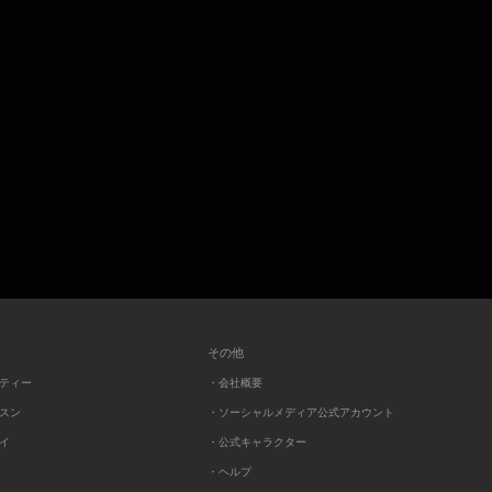
その他
ーティー
・会社概要
ッスン
・ソーシャルメディア公式アカウント
レイ
・公式キャラクター
・ヘルプ