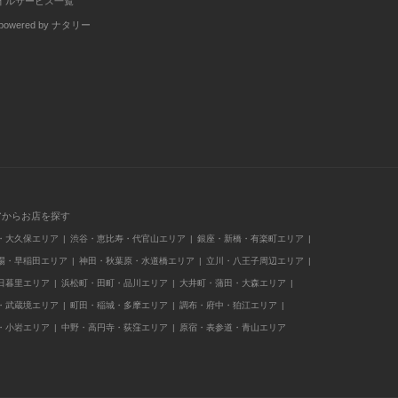
イルサービス一覧
wered by ナタリー
アからお店を探す
・大久保エリア
渋谷・恵比寿・代官山エリア
銀座・新橋・有楽町エリア
場・早稲田エリア
神田・秋葉原・水道橋エリア
立川・八王子周辺エリア
日暮里エリア
浜松町・田町・品川エリア
大井町・蒲田・大森エリア
・武蔵境エリア
町田・稲城・多摩エリア
調布・府中・狛江エリア
・小岩エリア
中野・高円寺・荻窪エリア
原宿・表参道・青山エリア