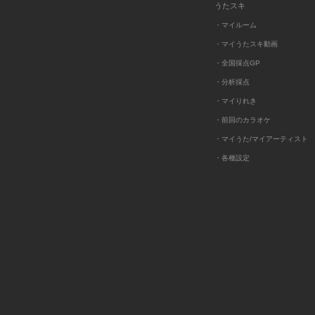
うたスキ
・マイルーム
・マイうたスキ動画
・全国採点GP
・分析採点
・マイりれき
・前回のカラオケ
・マイうた/マイアーティスト
・各種設定