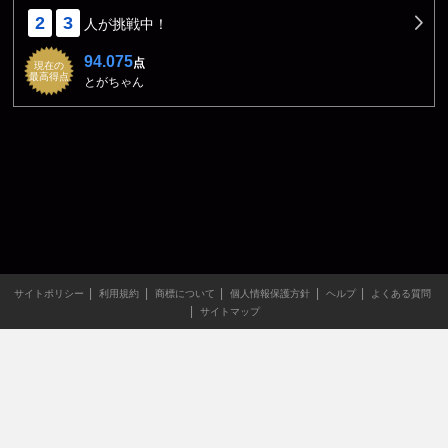
2
3
人が挑戦中！
94.075
点
現在の
最高得点
とがちゃん
サイトポリシー
利用規約
商標について
個人情報保護方針
ヘルプ
よくある質問
サイトマップ
当サイトのすべての文章や画像などの無断転載・引用を禁じま
す。
Copyright XING INC.All Rights Reserved.