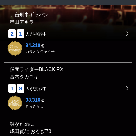
宇宙刑事ギャバン
串田アキラ
2
1
人が挑戦中！
94.210
点
現在の
最高得点
カラオケジャイ子
仮面ライダーBLACK RX
宮内タカユキ
1
8
人が挑戦中！
98.316
点
現在の
最高得点
きらきらし
誰がために
成田賢/こおろぎ'73