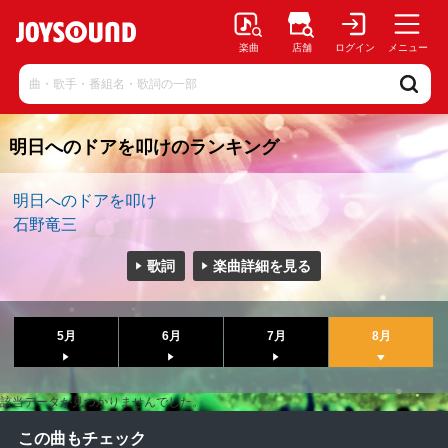
楽曲
店舗
ログイン
メニュー
明日へのドアを叩けのランキング
明日へのドアを叩け
石野竜三
歌詞
楽曲詳細を見る
5月
6月
7月
8月
該当データが見つかりませんでした。
この曲もチェック