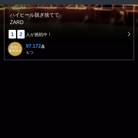
ハイヒール脱ぎ捨てて
ZARD
1
2
人が挑戦中！
97.172
点
現在の
最高得点
もつ