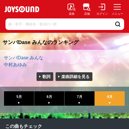
楽曲
店舗
ログイン
メニュー
サンバDase みんなのランキング
サンバDase みんな
中村あゆみ
歌詞
楽曲詳細を見る
5月
6月
7月
8月
該当データが見つかりませんでした。
この曲もチェック