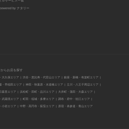
イルサービス一覧
wered by ナタリー
アからお店を探す
・大久保エリア
渋谷・恵比寿・代官山エリア
銀座・新橋・有楽町エリア
場・早稲田エリア
神田・秋葉原・水道橋エリア
立川・八王子周辺エリア
日暮里エリア
浜松町・田町・品川エリア
大井町・蒲田・大森エリア
・武蔵境エリア
町田・稲城・多摩エリア
調布・府中・狛江エリア
・小岩エリア
中野・高円寺・荻窪エリア
原宿・表参道・青山エリア