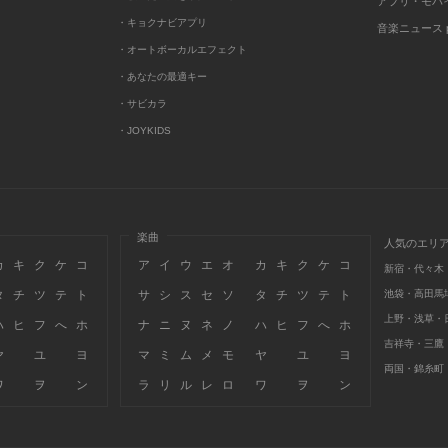
アプリ・モバ
・キョクナビアプリ
音楽ニュース po
・オートボーカルエフェクト
・あなたの最適キー
・サビカラ
・JOYKIDS
楽曲
人気のエリ
カ
キ
ク
ケ
コ
ア
イ
ウ
エ
オ
カ
キ
ク
ケ
コ
新宿・代々木
タ
チ
ツ
テ
ト
サ
シ
ス
セ
ソ
タ
チ
ツ
テ
ト
池袋・高田馬
上野・浅草・
ハ
ヒ
フ
へ
ホ
ナ
ニ
ヌ
ネ
ノ
ハ
ヒ
フ
へ
ホ
吉祥寺・三鷹
ヤ
ユ
ヨ
マ
ミ
ム
メ
モ
ヤ
ユ
ヨ
両国・錦糸町
ワ
ヲ
ン
ラ
リ
ル
レ
ロ
ワ
ヲ
ン