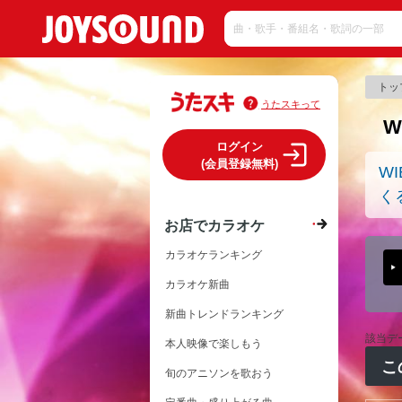
トッ
うたスキって
W
ログイン
(会員登録無料)
WI
く
お店でカラオケ
カラオケランキング
カラオケ新曲
新曲トレンドランキング
該当デ
本人映像で楽しもう
こ
旬のアニソンを歌おう