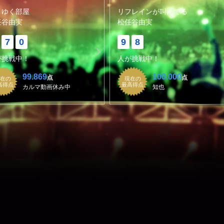
りゆく部屋
リフレインが叫んでる
任谷由実
松任谷由実
7
0
9
8
が挑戦中！
人が挑戦中！
99.869
100.000
点
点
在の
現在の
高得点
最高得点
カルマ動画休み中
知也