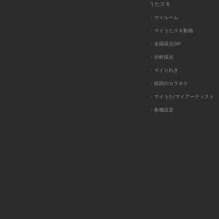
うたスキ
・マイルーム
・マイうたスキ動画
・全国採点GP
・分析採点
・マイりれき
・前回のカラオケ
・マイうた/マイアーティスト
・各種設定