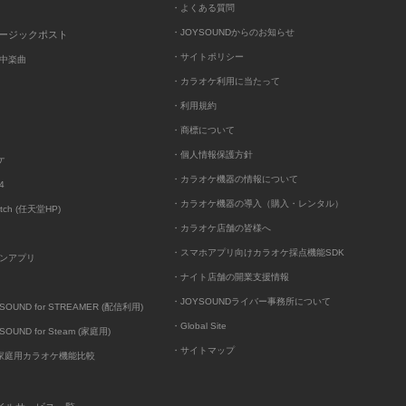
・よくある質問
・JOYSOUNDからのお知らせ
ュージックポスト
・サイトポリシー
中楽曲
・カラオケ利用に当たって
・利用規約
・商標について
・個人情報保護方針
ケ
・カラオケ機器の情報について
4
・カラオケ機器の導入（購入・レンタル）
itch (任天堂HP)
・カラオケ店舗の皆様へ
・スマホアプリ向けカラオケ採点機能SDK
ンアプリ
・ナイト店舗の開業支援情報
・JOYSOUNDライバー事務所について
UND for STREAMER (配信利用)
・Global Site
UND for Steam (家庭用)
・サイトマップ
D家庭用カラオケ機能比較