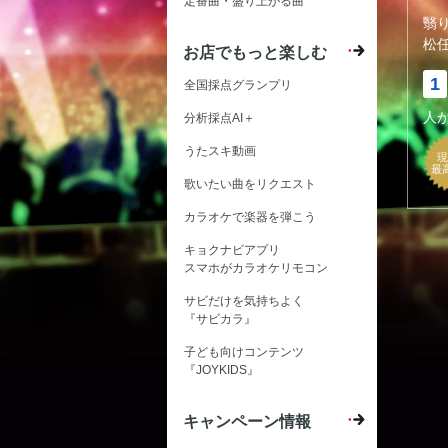
定番曲・盛り上がる曲
翳
松
お店でもっと楽しむ
1
全国採点グランプリ
人
分析採点AI＋
うたスキ動画
現
最
歌いたい曲をリクエスト
カラオケで楽器を弾こう
キョクナビアプリ
スマホがカラオケリモコン
サビだけを気持ちよく
『サビカラ』
子ども向けコンテンツ
『JOYKIDS』
キャンペーン情報