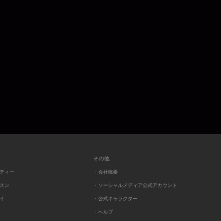
その他
ーティー
・会社概要
ッスン
・ソーシャルメディア公式アカウント
レイ
・公式キャラクター
・ヘルプ