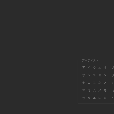
アーティスト
ア
イ
ウ
エ
オ
サ
シ
ス
セ
ソ
ナ
ニ
ヌ
ネ
ノ
マ
ミ
ム
メ
モ
ラ
リ
ル
レ
ロ