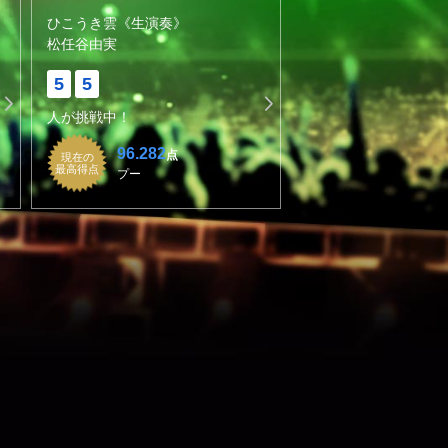
ひこうき雲《生演奏》
松任谷由実
5
5
人が挑戦中！
96.282
点
現在の
最高得点
プー