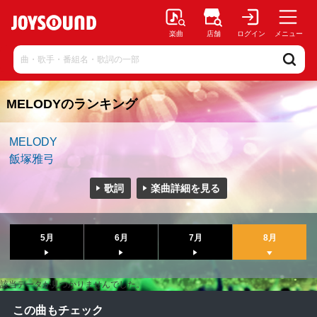
楽曲
店舗
ログイン
メニュー
MELODYのランキング
MELODY
飯塚雅弓
歌詞
楽曲詳細を見る
5月
6月
7月
8月
該当データが見つかりませんでした。
この曲もチェック