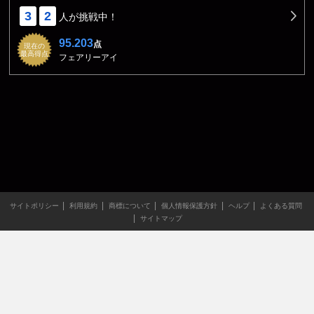
3
2
人が挑戦中！
95.203
点
現在の
最高得点
フェアリーアイ
サイトポリシー
利用規約
商標について
個人情報保護方針
ヘルプ
よくある質問
サイトマップ
当サイトのすべての文章や画像などの無断転載・引用を禁じま
す。
Copyright XING INC.All Rights Reserved.