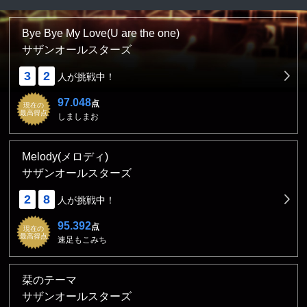
Bye Bye My Love(U are the one)
サザンオールスターズ
3
2
人が挑戦中！
97.048
点
現在の
最高得点
しましまお
Melody(メロディ)
サザンオールスターズ
2
8
人が挑戦中！
95.392
点
現在の
最高得点
速足もこみち
栞のテーマ
サザンオールスターズ