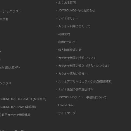
・よくある質問
・JOYSOUNDからのお知らせ
ュージックポスト
・サイトポリシー
中楽曲
・カラオケ利用に当たって
・利用規約
・商標について
・個人情報保護方針
ケ
・カラオケ機器の情報について
4
・カラオケ機器の導入（購入・レンタル）
itch (任天堂HP)
・カラオケ店舗の皆様へ
・スマホアプリ向けカラオケ採点機能SDK
ンアプリ
・ナイト店舗の開業支援情報
・JOYSOUNDライバー事務所について
UND for STREAMER (配信利用)
・Global Site
UND for Steam (家庭用)
・サイトマップ
D家庭用カラオケ機能比較