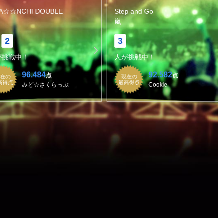
KA☆☆NCHI DOUBLE
Step and Go
嵐
2
3
が挑戦中！
人が挑戦中！
96.484
92.582
点
点
在の
現在の
高得点
最高得点
みど☆さくらっぷ
Cookie