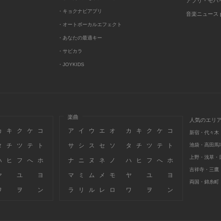
アプリ・モバ
・キョクナビアプリ
音楽ニュース po
・オートボーカルエフェクト
・あなたの最適キー
・サビカラ
・JOYKIDS
楽曲
人気のエリ
カ
キ
ク
ケ
コ
ア
イ
ウ
エ
オ
カ
キ
ク
ケ
コ
新宿・代々木
タ
チ
ツ
テ
ト
サ
シ
ス
セ
ソ
タ
チ
ツ
テ
ト
池袋・高田馬
上野・浅草・
ハ
ヒ
フ
へ
ホ
ナ
ニ
ヌ
ネ
ノ
ハ
ヒ
フ
へ
ホ
吉祥寺・三鷹
ヤ
ユ
ヨ
マ
ミ
ム
メ
モ
ヤ
ユ
ヨ
両国・錦糸町
ワ
ヲ
ン
ラ
リ
ル
レ
ロ
ワ
ヲ
ン