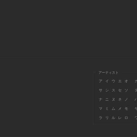
アーティスト
ア
イ
ウ
エ
オ
サ
シ
ス
セ
ソ
ナ
ニ
ヌ
ネ
ノ
マ
ミ
ム
メ
モ
ラ
リ
ル
レ
ロ