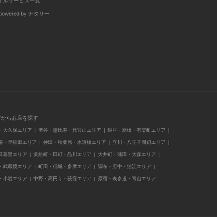
イルサービス一覧
wered by ナタリー
アからお店を探す
・大久保エリア
渋谷・恵比寿・代官山エリア
銀座・新橋・有楽町エリア
場・早稲田エリア
神田・秋葉原・水道橋エリア
立川・八王子周辺エリア
日暮里エリア
浜松町・田町・品川エリア
大井町・蒲田・大森エリア
・武蔵境エリア
町田・稲城・多摩エリア
調布・府中・狛江エリア
・小岩エリア
中野・高円寺・荻窪エリア
原宿・表参道・青山エリア