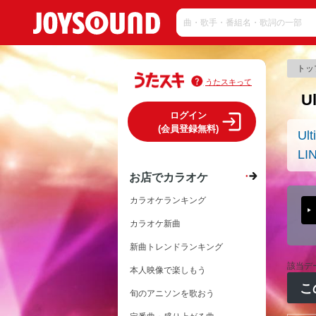
トッ
うたスキって
U
ログイン
(会員登録無料)
Ult
LI
お店でカラオケ
カラオケランキング
カラオケ新曲
新曲トレンドランキング
該当デ
本人映像で楽しもう
こ
旬のアニソンを歌おう