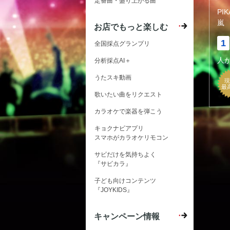
定番曲・盛り上がる曲
PI
嵐
お店でもっと楽しむ
1
全国採点グランプリ
人
分析採点AI＋
うたスキ動画
現
最
歌いたい曲をリクエスト
カラオケで楽器を弾こう
キョクナビアプリ
スマホがカラオケリモコン
サビだけを気持ちよく
『サビカラ』
子ども向けコンテンツ
『JOYKIDS』
キャンペーン情報