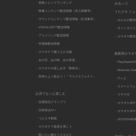
・新曲トレンドランキング
みるハコ
・映像コンテンツ配信情報（本人映像等）
うたスキ ミ
・サウンドコンテンツ配信情報（生演奏等）
・みんなの配信
・VOCALOID™配信情報
・サイトガイド
・アニメソング配信情報
・カラオケ配信
・外国曲配信情報
・カラオケで盛り上がる曲
家庭用カラオ
・あの日、あの時、あの音楽。
・PlayStation®
・カラオケの楽しみ方『新様式』
・Nintendo Sw
・気持ちよく歌おう！『マスクエフェクト』
・テレビ
・スマートフォ
お店でもっと楽しむ
・ブラウザ
・全国採点グランプリ
・カラオケJOYSO
・分析採点AI＋
・カラオケJOYSO
・うたスキ動画
・JOYSOUN
・カラオケで楽器を弾こう
・歌いたい曲をリクエスト