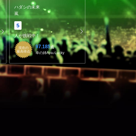
ハダシの未来
嵐
5
人が挑戦中！
97.185
点
現在の
最高得点
幸の姉Aya♪Lucky