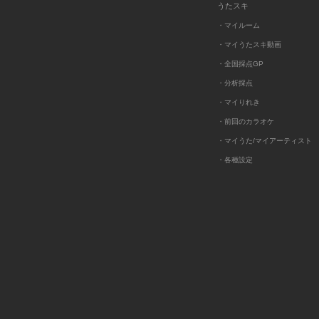
うたスキ
・マイルーム
・マイうたスキ動画
・全国採点GP
・分析採点
・マイりれき
・前回のカラオケ
・マイうた/マイアーティスト
・各種設定