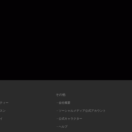
その他
ーティー
・会社概要
ッスン
・ソーシャルメディア公式アカウント
レイ
・公式キャラクター
・ヘルプ