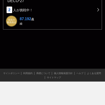
DECO*27
2
人が挑戦中！
87.192
点
現在の
最高得点
綾
サイトポリシー
利用規約
商標について
個人情報保護方針
ヘルプ
よくある質問
サイトマップ
当サイトのすべての文章や画像などの無断転載・引用を禁じま
す。
Copyright XING INC.All Rights Reserved.