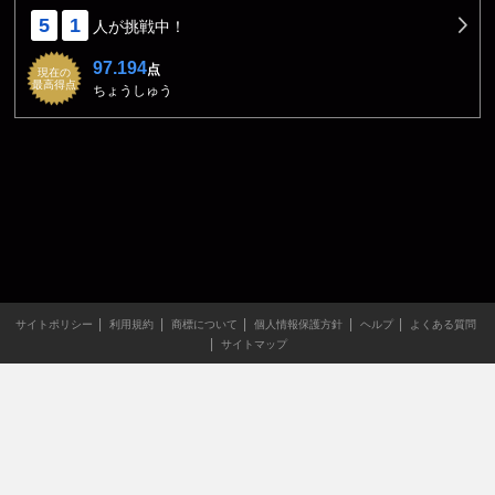
5
1
人が挑戦中！
97.194
点
現在の
最高得点
ちょうしゅう
サイトポリシー
利用規約
商標について
個人情報保護方針
ヘルプ
よくある質問
サイトマップ
当サイトのすべての文章や画像などの無断転載・引用を禁じま
す。
Copyright XING INC.All Rights Reserved.