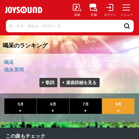
楽曲
店舗
ログイン
メニュー
喝采のランキング
喝采
徳永英明
歌詞
楽曲詳細を見る
5月
6月
7月
8月
該当データが見つかりませんでした。
この曲もチェック