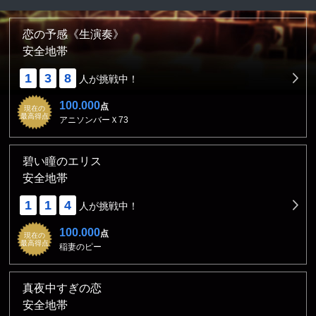
恋の予感《生演奏》
安全地帯
1
3
8
人が挑戦中！
100.000
点
現在の
最高得点
アニソンバーＸ73
碧い瞳のエリス
安全地帯
1
1
4
人が挑戦中！
100.000
点
現在の
最高得点
稲妻のピー
真夜中すぎの恋
安全地帯