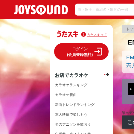
トッ
うたスキって
E
ログイン
(会員登録無料)
EM
宍
お店でカラオケ
カラオケランキング
カラオケ新曲
新曲トレンドランキング
該当デ
本人映像で楽しもう
こ
旬のアニソンを歌おう