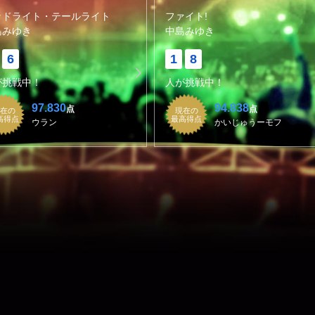
ッドライト・テールライト
ファイト!
島みゆき
中島みゆき
6
1
8
が挑戦中！
人が挑戦中！
97.830
94.838
点
点
在の
現在の
高得点
最高得点
ウラン
かいじゅうーモフ