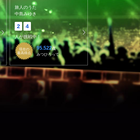
旅人のうた
中島みゆき
2
4
人が挑戦中！
95.522
点
現在の
最高得点
みつひろって