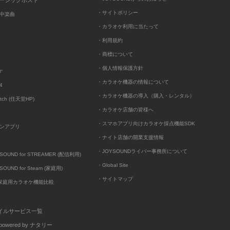
ュージックポスト
・サイトポリシー
中楽曲
・カラオケ利用に当たって
・利用規約
・商標について
・個人情報保護方針
ケ
・カラオケ機器の情報について
4
・カラオケ機器の導入（購入・レンタル）
itch (任天堂HP)
・カラオケ店舗の皆様へ
・スマホアプリ向けカラオケ採点機能SDK
ンアプリ
・ナイト店舗の開業支援情報
・JOYSOUNDライバー事務所について
UND for STREAMER (配信利用)
・Global Site
UND for Steam (家庭用)
・サイトマップ
D家庭用カラオケ機能比較
イルサービス一覧
wered by ナタリー