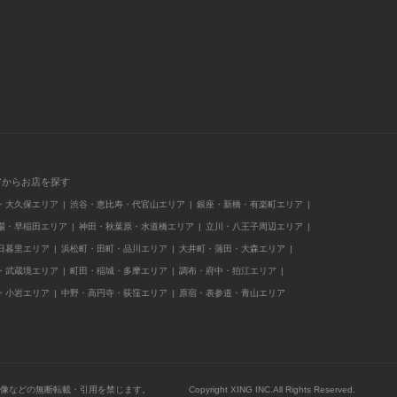
アからお店を探す
・大久保エリア
渋谷・恵比寿・代官山エリア
銀座・新橋・有楽町エリア
場・早稲田エリア
神田・秋葉原・水道橋エリア
立川・八王子周辺エリア
日暮里エリア
浜松町・田町・品川エリア
大井町・蒲田・大森エリア
・武蔵境エリア
町田・稲城・多摩エリア
調布・府中・狛江エリア
・小岩エリア
中野・高円寺・荻窪エリア
原宿・表参道・青山エリア
像などの無断転載・引用を禁じます。
Copyright XING INC.All Rights Reserved.