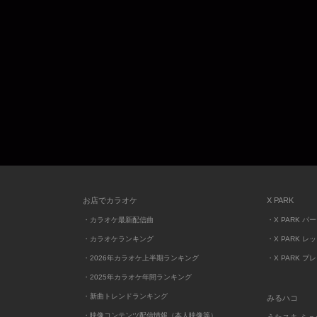
お店でカラオケ
X PARK
・カラオケ最新配信曲
・X PARK パ
・カラオケランキング
・X PARK レ
・2026年カラオケ上半期ランキング
・X PARK プ
・2025年カラオケ年間ランキング
・新曲トレンドランキング
みるハコ
・映像コンテンツ配信情報（本人映像等）