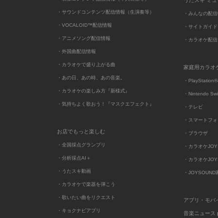
うたスキ ミ
・サウンドコンテンツ配信情報（生演奏等）
・みんなの配信
・VOCALOID™配信情報
・サイトガイド
・アニメソング配信情報
・カラオケ配信
・外国曲配信情報
・カラオケで盛り上がる曲
家庭用カラオ
・あの日、あの時、あの音楽。
・PlayStation®
・カラオケの楽しみ方『新様式』
・Nintendo Sw
・気持ちよく歌おう！『マスクエフェクト』
・テレビ
・スマートフォ
お店でもっと楽しむ
・ブラウザ
・全国採点グランプリ
・カラオケJOYSO
・分析採点AI＋
・カラオケJOYSO
・うたスキ動画
・JOYSOUN
・カラオケで楽器を弾こう
・歌いたい曲をリクエスト
アプリ・モバ
・キョクナビアプリ
音楽ニュース po