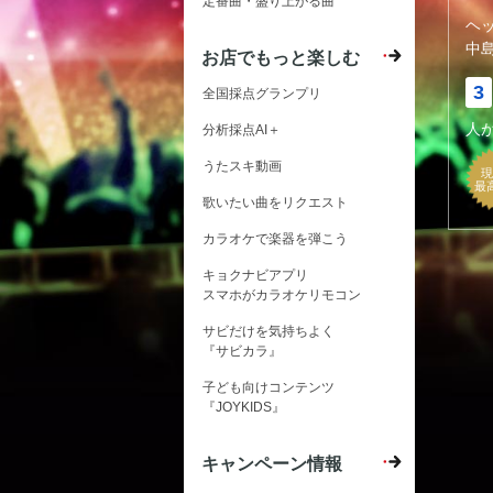
定番曲・盛り上がる曲
ヘ
中
お店でもっと楽しむ
3
全国採点グランプリ
人
分析採点AI＋
うたスキ動画
現
最
歌いたい曲をリクエスト
カラオケで楽器を弾こう
キョクナビアプリ
スマホがカラオケリモコン
サビだけを気持ちよく
『サビカラ』
子ども向けコンテンツ
『JOYKIDS』
キャンペーン情報