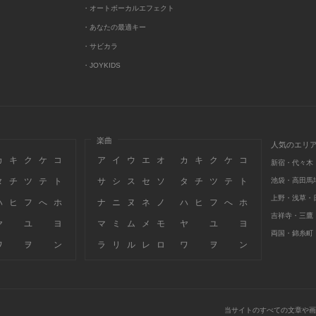
・オートボーカルエフェクト
・あなたの最適キー
・サビカラ
・JOYKIDS
楽曲
人気のエリ
カ
キ
ク
ケ
コ
ア
イ
ウ
エ
オ
カ
キ
ク
ケ
コ
新宿・代々木
タ
チ
ツ
テ
ト
サ
シ
ス
セ
ソ
タ
チ
ツ
テ
ト
池袋・高田馬
上野・浅草・
ハ
ヒ
フ
へ
ホ
ナ
ニ
ヌ
ネ
ノ
ハ
ヒ
フ
へ
ホ
吉祥寺・三鷹
ヤ
ユ
ヨ
マ
ミ
ム
メ
モ
ヤ
ユ
ヨ
両国・錦糸町
ワ
ヲ
ン
ラ
リ
ル
レ
ロ
ワ
ヲ
ン
当サイトのすべての文章や画