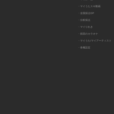
・マイうたスキ動画
・全国採点GP
・分析採点
・マイりれき
・前回のカラオケ
・マイうた/マイアーティスト
・各種設定