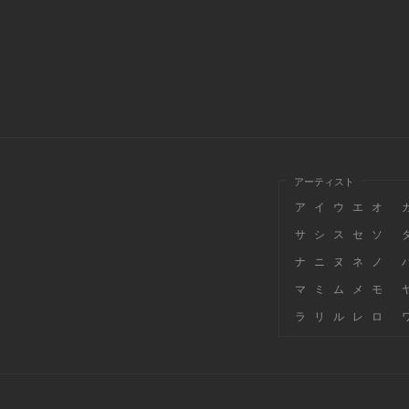
アーティスト
ア
イ
ウ
エ
オ
サ
シ
ス
セ
ソ
ナ
ニ
ヌ
ネ
ノ
マ
ミ
ム
メ
モ
ラ
リ
ル
レ
ロ