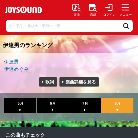
楽曲
店舗
ログイン
メニュー
伊達男のランキング
伊達男
伊達めぐみ
歌詞
楽曲詳細を見る
5月
6月
7月
8月
該当データが見つかりませんでした。
この曲もチェック