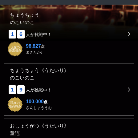
ちょうちょう
のこいのこ
1
6
人が挑戦中！
98.827
点
現在の
最高得点
まさたか♪
ちょうちょう《うたいり》
のこいのこ
1
9
人が挑戦中！
100.000
点
現在の
最高得点
さんしょううお
おしょうがつ《うたいり》
童謡