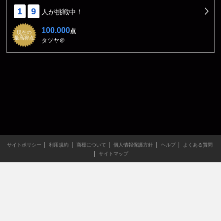
1
9
人が挑戦中！
100.000
点
現在の
最高得点
タツヤ＠
サイトポリシー
利用規約
商標について
個人情報保護方針
ヘルプ
よくある質問
サイトマップ
当サイトのすべての文章や画像などの無断転載・引用を禁じま
す。
Copyright XING INC.All Rights Reserved.