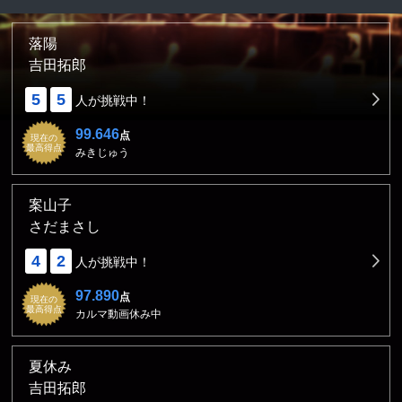
落陽
吉田拓郎
5
5
人が挑戦中！
99.646
点
現在の
最高得点
みきじゅう
案山子
さだまさし
4
2
人が挑戦中！
97.890
点
現在の
最高得点
カルマ動画休み中
夏休み
吉田拓郎