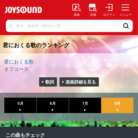
楽曲
店舗
ログイン
メニュー
君におくる歌のランキング
君におくる歌
オフコース
歌詞
楽曲詳細を見る
5月
6月
7月
8月
該当データが見つかりませんでした。
この曲もチェック