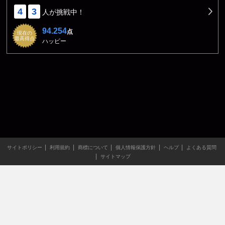
4
3
人が挑戦中！
94.254
点
現在の
最高得点
ハッピー
サイトポリシー
利用規約
商標について
個人情報保護方針
ヘルプ
よくある質問
サイトマップ
当サイトのすべての文章や画像などの無断転載・引用を禁じま
す。
Copyright XING INC.All Rights Reserved.