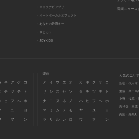
アプリ・モバ
・キョクナビアプリ
音楽ニュース po
・オートボーカルエフェクト
・あなたの最適キー
・サビカラ
・JOYKIDS
楽曲
人気のエリ
カ
キ
ク
ケ
コ
ア
イ
ウ
エ
オ
カ
キ
ク
ケ
コ
新宿・代々木
タ
チ
ツ
テ
ト
サ
シ
ス
セ
ソ
タ
チ
ツ
テ
ト
池袋・高田馬
上野・浅草・
ハ
ヒ
フ
へ
ホ
ナ
ニ
ヌ
ネ
ノ
ハ
ヒ
フ
へ
ホ
吉祥寺・三鷹
ヤ
ユ
ヨ
マ
ミ
ム
メ
モ
ヤ
ユ
ヨ
両国・錦糸町
ワ
ヲ
ン
ラ
リ
ル
レ
ロ
ワ
ヲ
ン