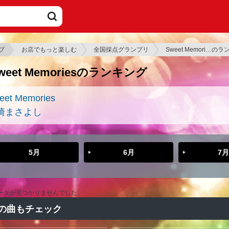
プ
お店でもっと楽しむ
全国採点グランプリ
Sweet Memori…の
weet Memoriesのランキング
eet Memories
崎まさよし
5月
6月
7月
ータが見つかりませんでした。
の曲もチェック