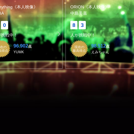
erything《本人映像》
ORION《本人映像》
IA
中島美嘉
0
8
3
が挑戦中！
人が挑戦中！
96.902
98.512
点
点
在の
現在の
高得点
最高得点
YUMK
えみちゃん