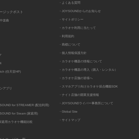
・よくある質問
・JOYSOUNDからのお知らせ
ュージックポスト
・サイトポリシー
中楽曲
・カラオケ利用に当たって
・利用規約
・商標について
・個人情報保護方針
ケ
・カラオケ機器の情報について
4
・カラオケ機器の導入（購入・レンタル）
itch (任天堂HP)
・カラオケ店舗の皆様へ
・スマホアプリ向けカラオケ採点機能SDK
ンアプリ
・ナイト店舗の開業支援情報
・JOYSOUNDライバー事務所について
UND for STREAMER (配信利用)
・Global Site
UND for Steam (家庭用)
・サイトマップ
D家庭用カラオケ機能比較