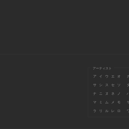
アーティスト
ア
イ
ウ
エ
オ
サ
シ
ス
セ
ソ
ナ
ニ
ヌ
ネ
ノ
マ
ミ
ム
メ
モ
ラ
リ
ル
レ
ロ