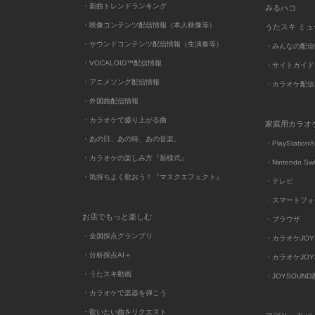
・新曲トレンドランキング
みるハコ
・映像コンテンツ配信情報（本人映像等）
うたスキ ミ
・サウンドコンテンツ配信情報（生演奏等）
・みんなの配信
・VOCALOID™配信情報
・サイトガイド
・アニメソング配信情報
・カラオケ配信
・外国曲配信情報
・カラオケで盛り上がる曲
家庭用カラオ
・あの日、あの時、あの音楽。
・PlayStation®
・カラオケの楽しみ方『新様式』
・Nintendo Sw
・気持ちよく歌おう！『マスクエフェクト』
・テレビ
・スマートフォ
お店でもっと楽しむ
・ブラウザ
・全国採点グランプリ
・カラオケJOYSO
・分析採点AI＋
・カラオケJOYSO
・うたスキ動画
・JOYSOUN
・カラオケで楽器を弾こう
・歌いたい曲をリクエスト