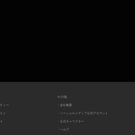
その他
ーティー
・会社概要
ッスン
・ソーシャルメディア公式アカウント
レイ
・公式キャラクター
・ヘルプ