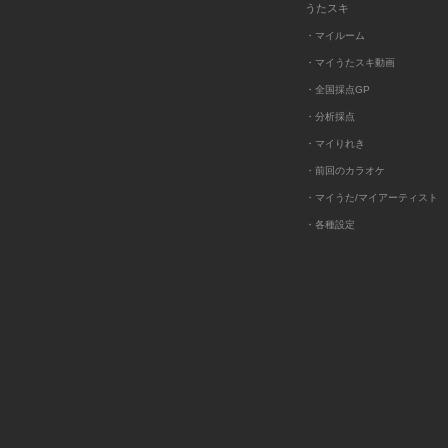
うたスキ
・マイルーム
・マイうたスキ動画
・全国採点GP
・分析採点
・マイりれき
・前回のカラオケ
・マイうた/マイアーティスト
・各種設定