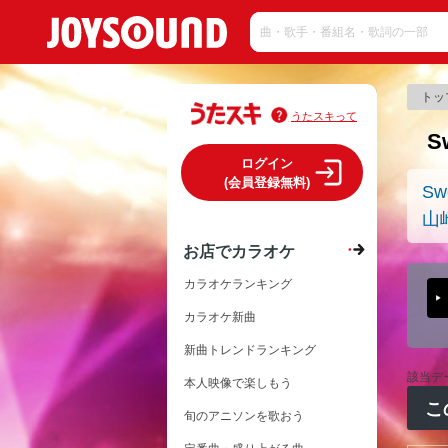
トッ
うたスキって
S
ログイン
(会員登録無料)
Sw
山
お店でカラオケ
カラオケランキング
カラオケ新曲
新曲トレンドランキング
該当デ
本人映像で楽しもう
こ
旬のアニソンを歌おう