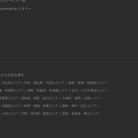
イルサービス一覧
wered by ナタリー
アからお店を探す
・大久保エリア
渋谷・恵比寿・代官山エリア
銀座・新橋・有楽町エリア
場・早稲田エリア
神田・秋葉原・水道橋エリア
立川・八王子周辺エリア
日暮里エリア
浜松町・田町・品川エリア
大井町・蒲田・大森エリア
・武蔵境エリア
町田・稲城・多摩エリア
調布・府中・狛江エリア
・小岩エリア
中野・高円寺・荻窪エリア
原宿・表参道・青山エリア