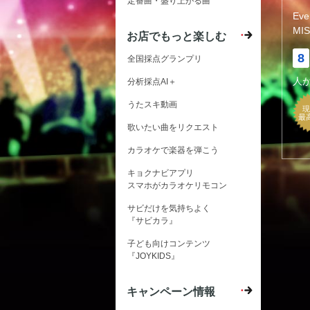
定番曲・盛り上がる曲
Ev
MIS
お店でもっと楽しむ
8
全国採点グランプリ
人
分析採点AI＋
うたスキ動画
現
最
歌いたい曲をリクエスト
カラオケで楽器を弾こう
キョクナビアプリ
スマホがカラオケリモコン
サビだけを気持ちよく
『サビカラ』
子ども向けコンテンツ
『JOYKIDS』
キャンペーン情報