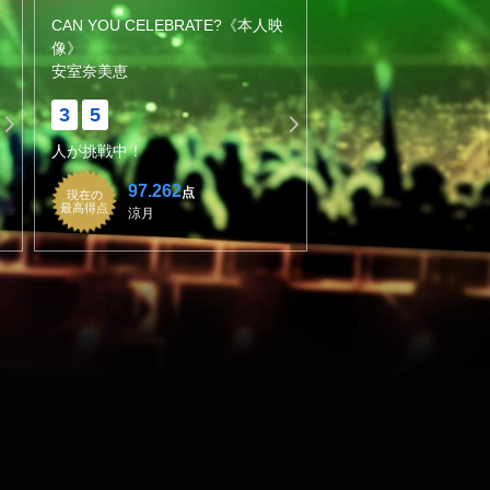
CAN YOU CELEBRATE?《本人映
像》
安室奈美恵
3
5
人が挑戦中！
97.262
点
現在の
最高得点
涼月