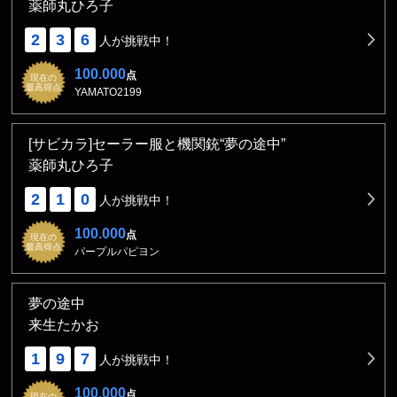
薬師丸ひろ子
2
3
6
人が挑戦中！
100.000
点
現在の
最高得点
YAMATO2199
[サビカラ]セーラー服と機関銃“夢の途中”
薬師丸ひろ子
2
1
0
人が挑戦中！
100.000
点
現在の
最高得点
パープルパピヨン
夢の途中
来生たかお
1
9
7
人が挑戦中！
100.000
点
現在の